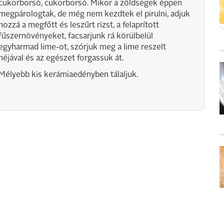
cukorborsó, cukorborsó. Mikor a zöldségek éppen
megpárologtak, de még nem kezdtek el pirulni, adjuk
hozzá a megfőtt és leszűrt rizst, a felaprított
fűszernövényeket, facsarjunk rá körülbelül
egyharmad lime-ot, szórjuk meg a lime reszelt
héjával és az egészet forgassuk át.
Mélyebb kis kerámiaedényben tálaljuk.