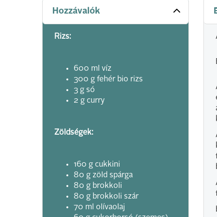
Hozzávalók
Rizs:
600 ml víz
300 g fehér bio rizs
3 g só
2 g curry
Zöldségek:
160 g cukkini
80 g zöld spárga
80 g brokkoli
80 g brokkoli szár
70 ml olívaolaj