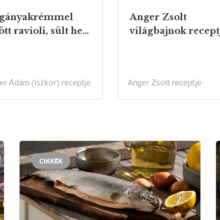
rgányakrémmel
Anger Zsolt
töltött ravioli, sült hegyi sajttal
r Ádám (Iszkor) receptje
Anger Zsolt receptje
CIKKEK