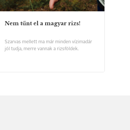
Nem
tűnt
el
a
magyar
rizs!
Szarvas
mellett
ma
már
minden
vízimadár
jól
tudja,
merre
vannak
a
rizsföldek.