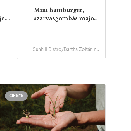
Mini hamburger,
világbajnok receptje: Crêpe Suzette
szarvasgombás majonézzel, Gruyére sajttal
Sunhill Bistro/Bartha Zoltán receptje
CIKKEK