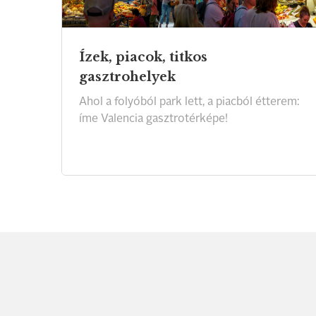
Ízek, piacok, titkos
gasztrohelyek
Ahol
a
folyóból
park
lett,
a
piacból
étterem:
íme
Valencia
gasztrotérképe!