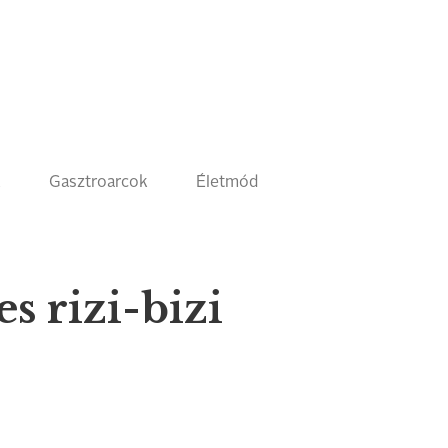
k
Gasztroarcok
Életmód
s rizi-bizi