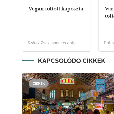
Vegán
töltött
káposzta
Va
Száraz Zsuzsanna receptje
Pohne
KAPCSOLÓDÓ CIKKEK
CIKKEK