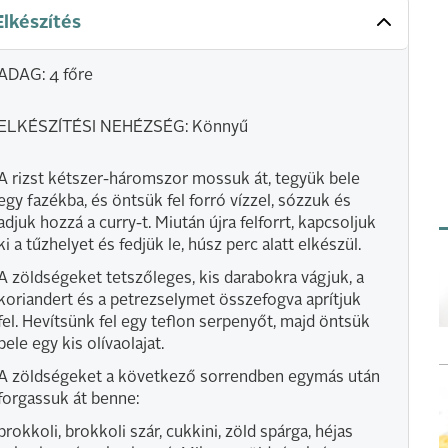
Elkészítés
ADAG: 4 főre
ELKÉSZÍTÉSI NEHÉZSÉG: Könnyű
A rizst kétszer-háromszor mossuk át, tegyük bele
egy fazékba, és öntsük fel forró vízzel, sózzuk és
adjuk hozzá a curry-t. Miután újra felforrt, kapcsoljuk
ki a tűzhelyet és fedjük le, húsz perc alatt elkészül.
A zöldségeket tetszőleges, kis darabokra vágjuk, a
koriandert és a petrezselymet összefogva aprítjuk
fel. Hevítsünk fel egy teflon serpenyőt, majd öntsük
bele egy kis olívaolajat.
A zöldségeket a következő sorrendben egymás után
forgassuk át benne:
brokkoli, brokkoli szár, cukkini, zöld spárga, héjas