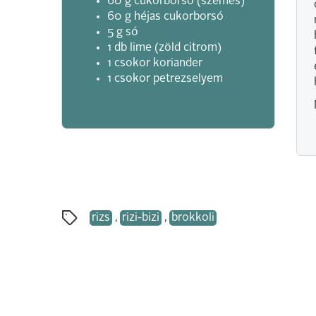
60 g cukorborsó (szemes)
60 g héjas cukorborsó
5 g só
1 db lime (zöld citrom)
1 csokor koriander
1 csokor petrezselyem
rizs
,
rizi-bizi
,
brokkoli