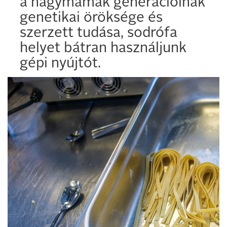
a nagymamák generációinak
genetikai öröksége és
szerzett tudása, sodrófa
helyet bátran használjunk
gépi nyújtót.