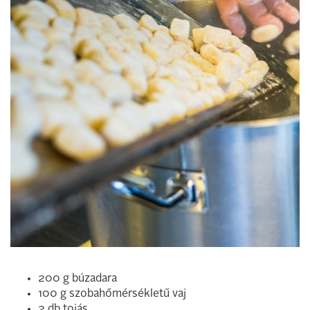
200 g búzadara
100 g szobahőmérsékletű vaj
2 db tojás