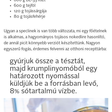
600 g BL-55 liszt
600 g tejföl
120 g tojássárgája
80 g tojásfehérje
Ugyan a speclinek is van több változata, mi egy főételnek
is alkalmas, a hagyományos tojásos nokedlire hasonlító,
de annál picit könnyebb verziót készítettünk. Nagyon
egyszerű fogás, érdemes felvenni az otthoni recepttárba:
gyúrjuk össze a tésztát,
majd krumplinyomóból egy
határozott nyomással
küldjük be a forrásban levő,
8% sótartalmú vízbe.