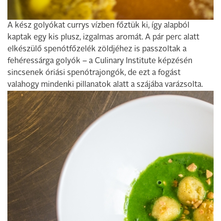
A kész golyókat currys vízben főztük ki, így alapból
kaptak egy kis plusz, izgalmas aromát. A pár perc alatt
elkészülő spenótfőzelék zöldjéhez is passzoltak a
fehéressárga golyók – a Culinary Institute képzésén
sincsenek óriási spenótrajongók, de ezt a fogást
valahogy mindenki pillanatok alatt a szájába varázsolta.