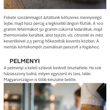
Fekete szezámmagot áztattunk kétszeres mennyiségű
tejbe, majd húsz percig a legkisebb lángon főztük. A 100
gramm fehérmákot 50 gramm cukorral ledaráltuk, majd
thermomixbe kerültek, ahol tejszín, víz, citromlé és méz
keverékével 2,5 percig hőkezeltük keverés közben. A
mentás körtekompót zseniálisan passzolt a fogáshoz.
PELMENYI
A pelmenyi a keleti szlávok kedvelt tésztaétele. Ha sok
háziasszony tudná, milyen egyszerű és ízes, talán
Magyarországon is több készülne belőle.