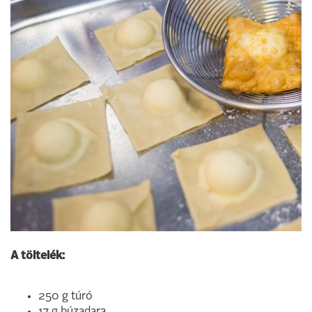
A töltelék:
250 g túró