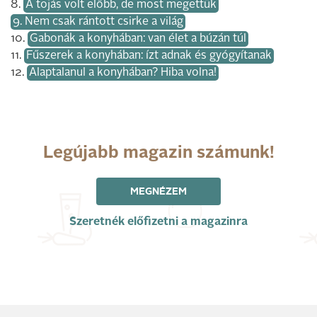
8.
A tojás volt előbb, de most megettük
9. Nem csak rántott csirke a világ
10.
Gabonák a konyhában: van élet a búzán túl
11.
Fűszerek a konyhában: ízt adnak és gyógyítanak
12.
Alaptalanul a konyhában? Hiba volna!
Legújabb magazin számunk!
MEGNÉZEM
Szeretnék előfizetni a magazinra