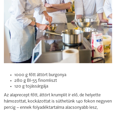
1000 g főtt áttört burgonya
280 g Bl-55 finomliszt
120 g tojássárgája
Az alaprecept főtt, áttört krumplit ír elő, de helyette
hámozottat, kockázottat is süthetünk 140 fokon negyven
percig – ennek folyadéktartalma alacsonyabb lesz,