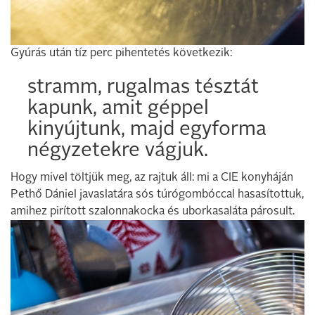
Gyúrás után tíz perc pihentetés következik:
stramm, rugalmas tésztát
kapunk, amit géppel
kinyújtunk, majd egyforma
négyzetekre vágjuk.
Hogy mivel töltjük meg, az rajtuk áll: mi a CIE konyháján
Pethő Dániel javaslatára sós túrógombóccal hasasítottuk,
amihez pirított szalonnakocka és uborkasaláta párosult.