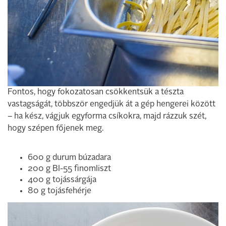
Fontos, hogy fokozatosan csökkentsük a tészta
vastagságát, többször engedjük át a gép hengerei között
– ha kész, vágjuk egyforma csíkokra, majd rázzuk szét,
hogy szépen főjenek meg.
600 g durum búzadara
200 g Bl-55 finomliszt
400 g tojássárgája
80 g tojásfehérje