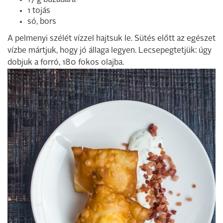
17 g búzadara
1 tojás
só, bors
A pelmenyi szélét vízzel hajtsuk le. Sütés előtt az egészet
vízbe mártjuk, hogy jó állaga legyen. Lecsepegtetjük: úgy
dobjuk a forró, 180 fokos olajba.