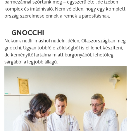
parmezánnal szórtunk meg – egyszerű étel, de ízében
komplex és imádnivaló. Nem véletlen, hogy egy komplett
ország szerelmese ennek a remek a párosításnak.
GNOCCHI
Nekünk nudli, máshol nudeln, délen, Olaszországban meg
gnocchi. Ugyan többféle zöldségből is el lehet készíteni,
de keményítőtartalma miatt burgonyából, lehetőleg
sárgából a legjobb állagú.