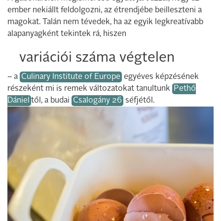
ember nekiállt feldolgozni, az étrendjébe beilleszteni a
magokat. Talán nem tévedek, ha az egyik legkreatívabb
alapanyagként tekintek rá, hiszen
variációi száma végtelen
– a
Culinary Institute of Europe
egyéves képzésének
részeként mi is remek változatokat tanultunk
Pethő
Dániel
től, a budai
Csalogány 26
séfjétől.