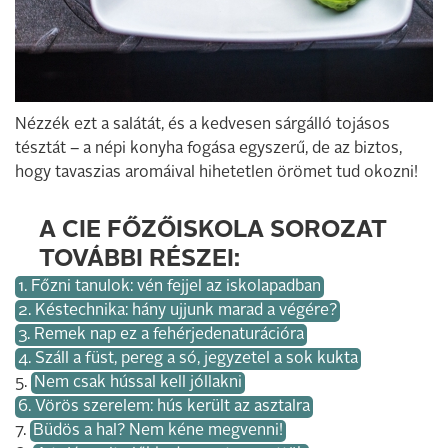
Nézzék ezt a salátát, és a kedvesen sárgálló tojásos
tésztát – a népi konyha fogása egyszerű, de az biztos,
hogy tavaszias aromáival hihetetlen örömet tud okozni!
A CIE FŐZŐISKOLA SOROZAT
TOVÁBBI RÉSZEI:
1. Főzni tanulok: vén fejjel az iskolapadban
2. Késtechnika: hány ujjunk marad a végére?
3. Remek nap ez a fehérjedenaturációra
4. Száll a füst, pereg a só, jegyzetel a sok kukta
5.
Nem csak hússal kell jóllakni
6. Vörös szerelem: hús került az asztalra
7.
Büdös a hal? Nem kéne megvenni!