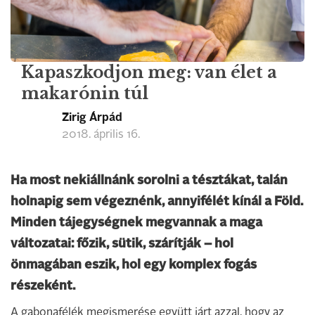
Kapaszkodjon meg: van élet a
makarónin túl
Zirig Árpád
2018. április 16.
Ha most nekiállnánk sorolni a tésztákat, talán
holnapig sem végeznénk, annyifélét kínál a Föld.
Minden tájegységnek megvannak a maga
változatai: főzik, sütik, szárítják – hol
önmagában eszik, hol egy komplex fogás
részeként.
A gabonafélék megismerése együtt járt azzal, hogy az