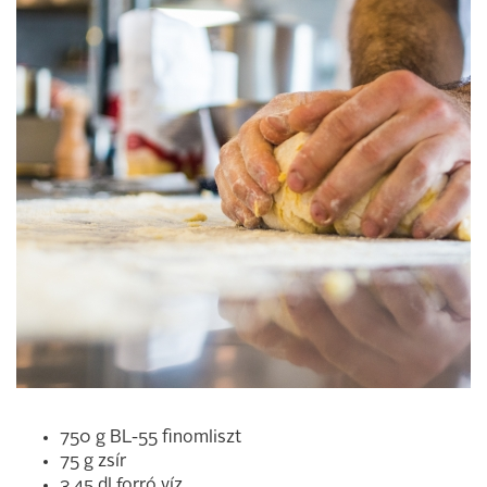
750 g BL-55 finomliszt
75 g zsír
3,45 dl forró víz