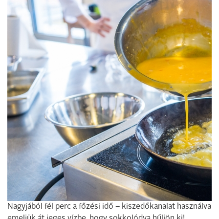
Nagyjából fél perc a főzési idő – kiszedőkanalat használva
emeljük át jeges vízbe, hogy sokkolódva hűljön ki!