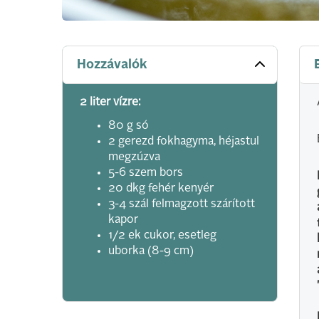
Hozzávalók
2 liter vízre:
80 g só
2 gerezd fokhagyma, héjastul
megzúzva
5-6 szem bors
20 dkg fehér kenyér
3-4 szál felmagzott szárított
kapor
1/2 ek cukor, esetleg
uborka (8-9 cm)