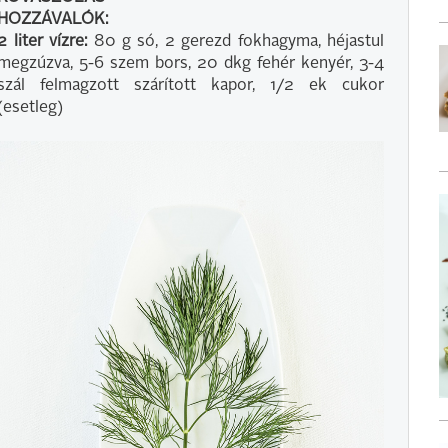
HOZZÁVALÓK:
2 liter vízre:
80 g só, 2 gerezd fokhagyma, héjastul
megzúzva, 5-6 szem bors, 20 dkg fehér kenyér, 3-4
szál felmagzott szárított kapor, 1/2 ek cukor
(esetleg)