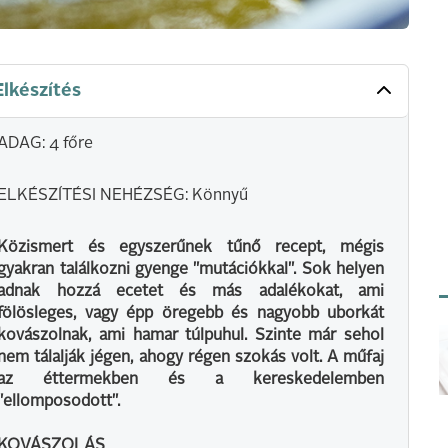
Elkészítés
ADAG: 4 főre
ELKÉSZÍTÉSI NEHÉZSÉG: Könnyű
Közismert és egyszerűnek tűnő recept, mégis
gyakran találkozni gyenge "mutációkkal". Sok helyen
adnak hozzá ecetet és más adalékokat, ami
fölösleges, vagy épp öregebb és nagyobb uborkát
kovászolnak, ami hamar túlpuhul. Szinte már sehol
nem tálalják jégen, ahogy régen szokás volt. A műfaj
az éttermekben és a kereskedelemben
"ellomposodott".
KOVÁSZOLÁS