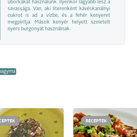
uborkákat használunk. Ilyenkor lágyabb lesz a
savassága. Van, aki literenként kávéskanálnyi
cukrot is ad a vízbe, és a fehér kenyeret
megpirítja. Mások kenyér helyett szeletelt
nyers burgonyát használnak.
hagyma
CEPTEK
RECEPTEK