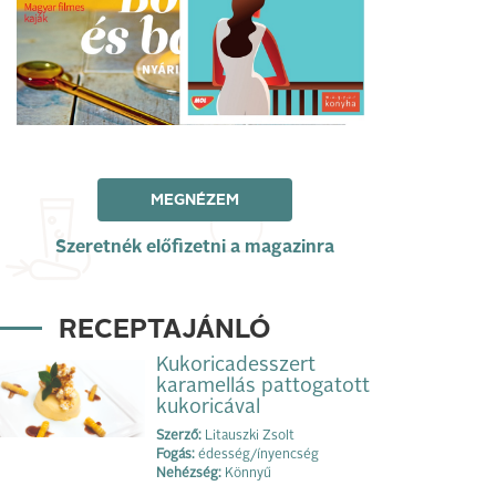
MEGNÉZEM
Szeretnék előfizetni a magazinra
RECEPTAJÁNLÓ
Kukoricadesszert
karamellás pattogatott
kukoricával
Szerző:
Litauszki Zsolt
Fogás:
édesség/ínyencség
Nehézség:
Könnyű