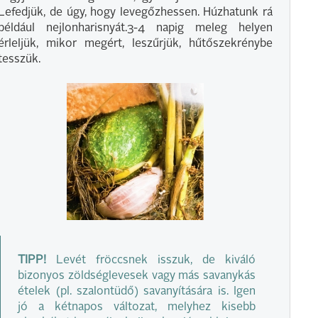
Lefedjük, de úgy, hogy levegőzhessen. Húzhatunk rá
például nejlonharisnyát.3-4 napig meleg helyen
érleljük, mikor megért, leszűrjük, hűtőszekrénybe
tesszük.
TIPP!
Levét fröccsnek isszuk, de kiváló
bizonyos zöldséglevesek vagy más savanykás
ételek (pl. szalontüdő) savanyítására is. Igen
jó a kétnapos változat, melyhez kisebb