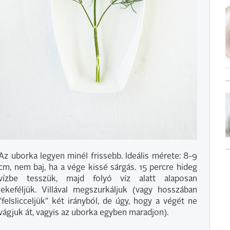
Az uborka legyen minél frissebb. Ideális mérete: 8-9
cm, nem baj, ha a vége kissé sárgás. 15 percre hideg
vízbe tesszük, majd folyó víz alatt alaposan
lekeféljük. Villával megszurkáljuk (vagy hosszában
"felslicceljük" két irányból, de úgy, hogy a végét ne
vágjuk át, vagyis az uborka egyben maradjon).