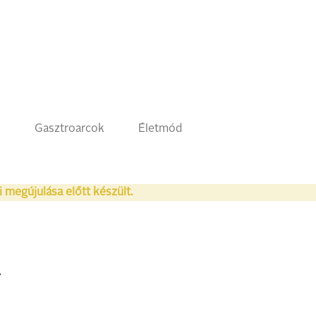
k
Gasztroarcok
Életmód
i megújulása előtt készült.
a