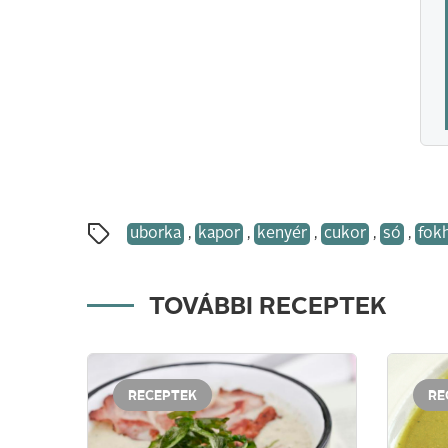
uborka
,
kapor
,
kenyér
,
cukor
,
só
,
fok
TOVÁBBI RECEPTEK
RECEPTEK
RE