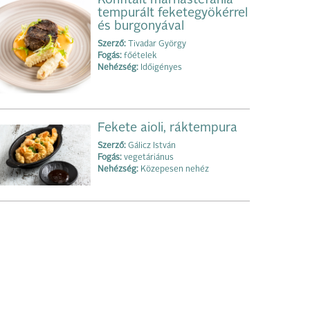
Konfitált marhastefánia
tempurált feketegyökérrel
és burgonyával
Szerző:
Tivadar György
Fogás:
főételek
Nehézség:
Időigényes
Fekete aioli, ráktempura
Szerző:
Gálicz István
Fogás:
vegetáriánus
Nehézség:
Közepesen nehéz