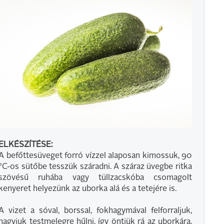
ELKÉSZÍTÉSE:
A befőttesüveget forró vízzel alaposan kimossuk, 90
°C-os sütőbe tesszük száradni. A száraz üvegbe ritka
szövésű ruhába vagy tüllzacskóba csomagolt
kenyeret helyezünk az uborka alá és a tetejére is.
A vizet a sóval, borssal, fokhagymával felforraljuk,
hagyjuk testmelegre hűlni, így öntjük rá az uborkára.