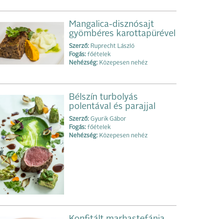
Mangalica-disznósajt
gyömbéres karottapürével
Szerző:
Ruprecht László
Fogás:
főételek
Nehézség:
Közepesen nehéz
Bélszín turbolyás
polentával és parajjal
Szerző:
Gyurik Gábor
Fogás:
főételek
Nehézség:
Közepesen nehéz