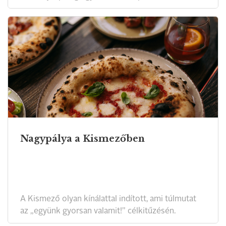
Nagypálya a Kismezőben
A Kismező olyan kínálattal indított, ami túlmutat
az „együnk gyorsan valamit!” célkitűzésén.