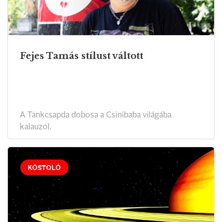
Fejes Tamás stílust váltott
A Tankcsapda dobosa a Csinibaba világába
kalauzol.
KÓSTOLÓ