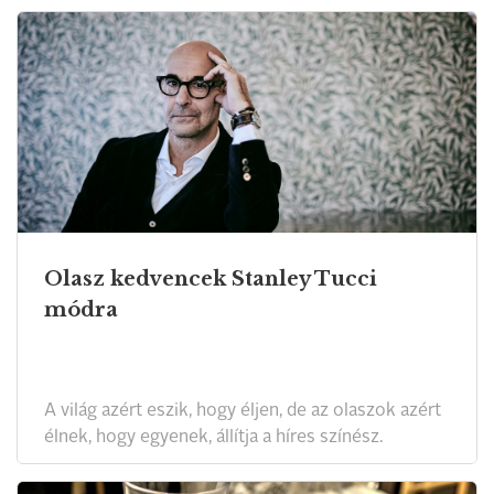
Olasz kedvencek Stanley Tucci
módra
A világ azért eszik, hogy éljen, de az olaszok azért
élnek, hogy egyenek, állítja a híres színész.