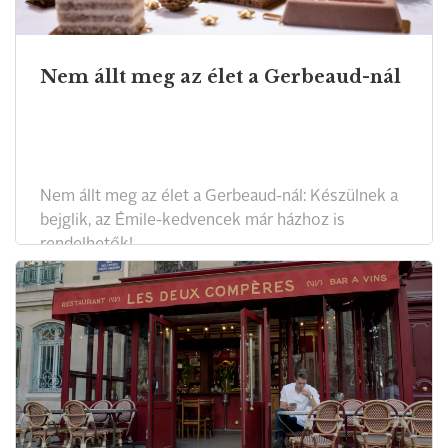
Nem állt meg az élet a Gerbeaud-nál
Nem állt meg az élet a Gerbeaud-nál: Készülnek a
bejglik, az Émile-kedvencek már házhoz is
rendelhetők!