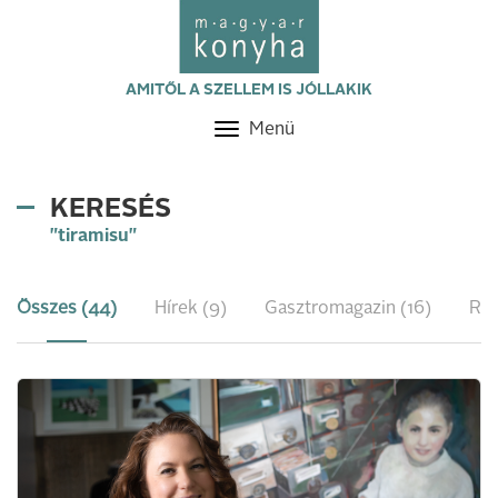
AMITŐL A SZELLEM IS JÓLLAKIK
Menü
Toggle
navigation
KERESÉS
"tiramisu"
Összes (44)
Hírek (9)
Gasztromagazin (16)
Rec