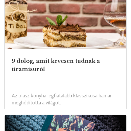
9 dolog, amit kevesen tudnak a
tiramisuról
Az olasz konyha legfiatalabb klasszikusa hamar
meghódította a világot.