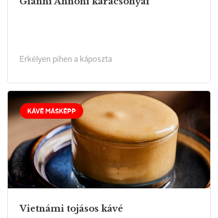
Gianni Annoni karácsonyai
Erkélyen pihen a káposzta
KÁVÉ MÁSKÉPP
Vietnámi tojásos kávé