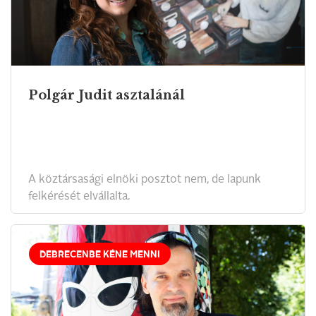
Polgár Judit asztalánál
A köztársasági elnöki posztot nem, de lapunk
felkérését elvállalta.
DEBRECENBE KÉNE MENNI