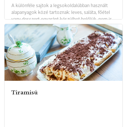
A különféle sajtok a legsokoldalúbban használt
alapanyagok közé tartoznak: leves, saláta, főétel
vagy desszert egyaránt készülhet belőlük, nem is
beszélve a csak úgy, magában fogyasztott jóféle
sajt által okozott örömről.
Tiramisú