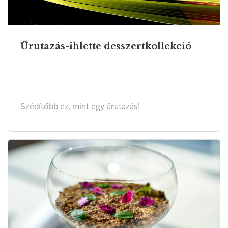
Űrutazás-ihlette desszertkollekció
Szédítőbb ez, mint egy űrutazás!