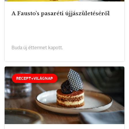
A Fausto's pasaréti újjászületéséről
Buda új éttermet kapott.
RECEPT+VILÁGNAP