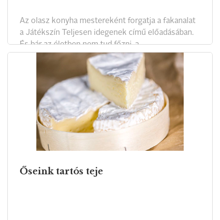
Az olasz konyha mestereként forgatja a fakanalat
a Játékszín Teljesen idegenek című előadásában.
És bár az életben nem tud főzni, a
gasztronómiához több szálon kötődik, elég, ha a
családi franchise-ban működő Nemsüti Bisztrót
említjük. Kolovratnik Krisztián legfontosabb
hajtóereje az az életszeretet, ami minden
megmozdulásából árad.
Őseink tartós teje