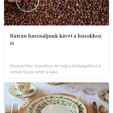
Bátran használjunk kávét a húsokhoz
is
Desszerthez, húsokhoz de még a zöldségekhez is
remek fűszer lehet a kávé.