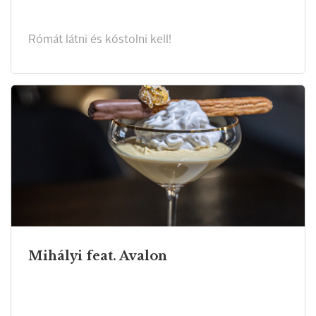
Rómát látni és kóstolni kell!
Mihályi feat. Avalon