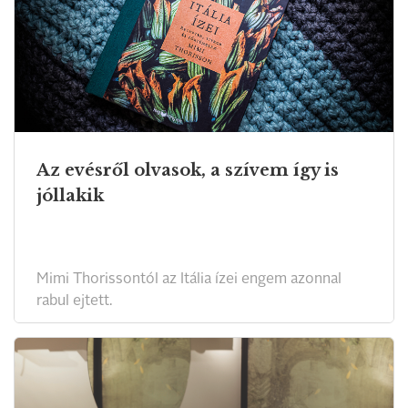
Az evésről olvasok, a szívem így is
jóllakik
Mimi Thorissontól az Itália ízei engem azonnal
rabul ejtett.