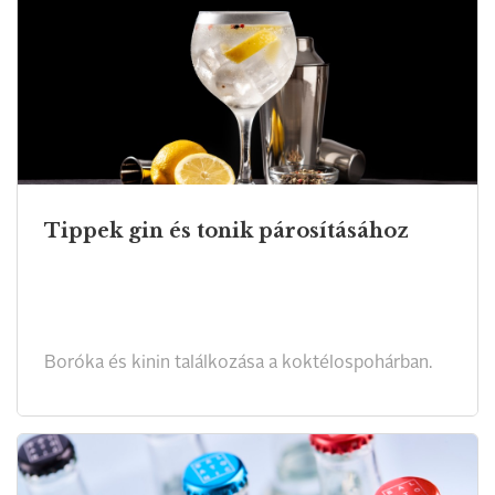
Tippek gin és tonik párosításához
Boróka és kinin találkozása a koktélospohárban.