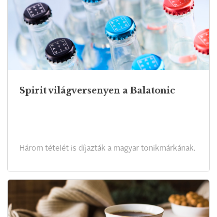
Spirit világversenyen a Balatonic
Három tételét is díjazták a magyar tonikmárkának.