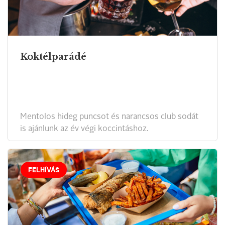
Koktélparádé
Mentolos hideg puncsot és narancsos club sodát
is ajánlunk az év végi koccintáshoz.
FELHÍVÁS