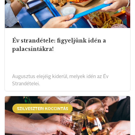
Év strandétele: figyeljünk idén a
palacsintákra!
Augusztus elejéig kiderül, melyek idén az Év
Strandételei.
SZILVESZTERI KOCCINTÁS