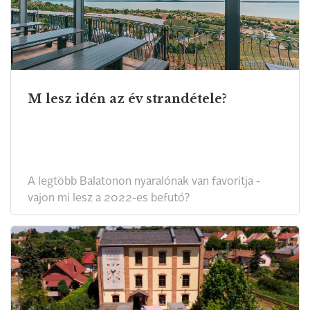
M lesz idén az év strandétele?
A legtöbb Balatonon nyaralónak van favoritja -
vajon mi lesz a 2022-es befutó?