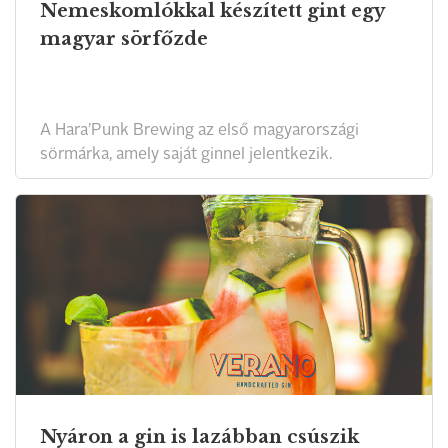
Nemeskomlókkal készített gint egy
magyar sörfőzde
A Hara’Punk Brewing az első magyarországi
sörmárka, amely saját ginnel jelentkezik.
Nyáron a gin is lazábban csúszik