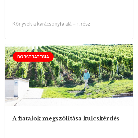
Könyvek a karácsonyfa alá – 1. rész
BORSTRATÉGIA
A fiatalok megszólítása kulcskérdés