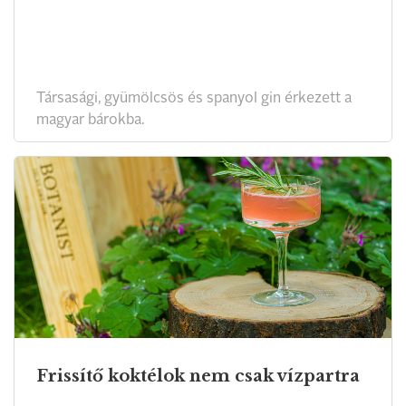
Társasági, gyümölcsös és spanyol gin érkezett a
magyar bárokba.
Frissítő koktélok nem csak vízpartra