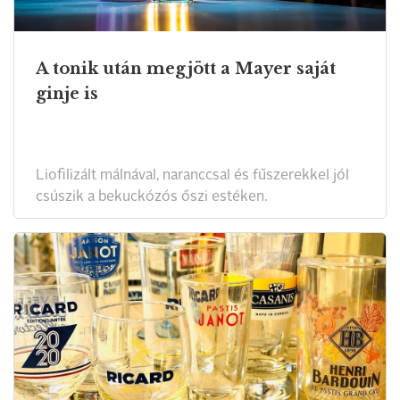
A tonik után megjött a Mayer saját
ginje is
Liofilizált málnával, naranccsal és fűszerekkel jól
csúszik a bekuckózós őszi estéken.