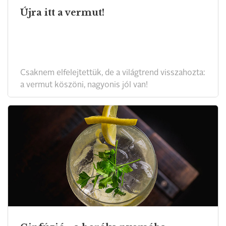
Újra itt a vermut!
Csaknem elfelejtettük, de a világtrend visszahozta:
a vermut köszöni, nagyonis jól van!