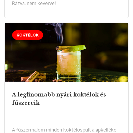
Rázva, nem keverve!
KOKTÉLOK
A legfinomabb nyári koktélok és
fűszereik
A fűszermalom minden koktélospult alapkelléke.