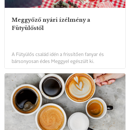
Meggyőző nyári ízélmény a
Fütyülőstől
A Fütyülős család idén a frissítően fanyar és
bársonyosan édes Meggyel egészült ki.