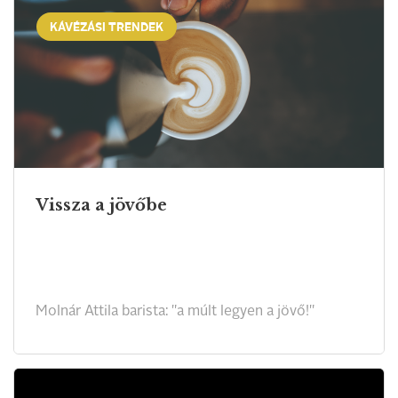
KÁVÉZÁSI TRENDEK
Vissza a jövőbe
Molnár Attila barista: "a múlt legyen a jövő!"