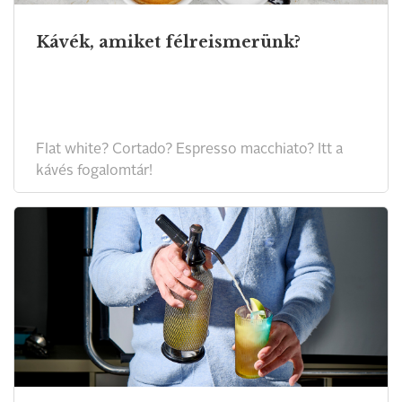
Kávék, amiket félreismerünk?
Flat white? Cortado? Espresso macchiato? Itt a
kávés fogalomtár!