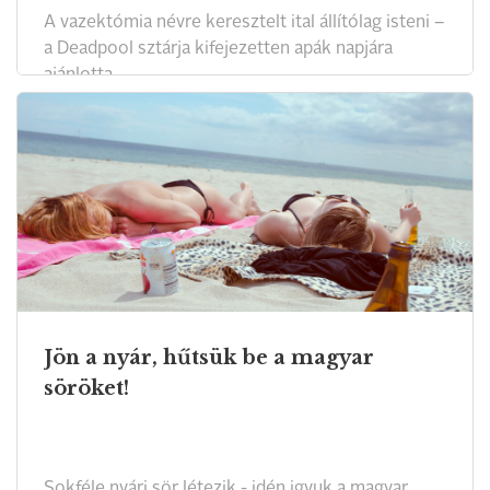
A vazektómia névre keresztelt ital állítólag isteni –
a Deadpool sztárja kifejezetten apák napjára
ajánlotta.
Jön a nyár, hűtsük be a magyar
söröket!
Sokféle nyári sör létezik - idén igyuk a magyar