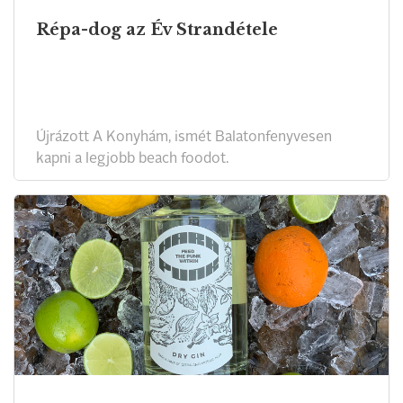
Répa-dog az Év Strandétele
Újrázott A Konyhám, ismét Balatonfenyvesen
kapni a legjobb beach foodot.