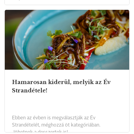
Hamarosan kiderül, melyik az Év
Strandétele!
Ebben az évben is megválasztják az Év
Strandételét, méghozzá öt kategóriában.
Jöhetnek a desszertek is!