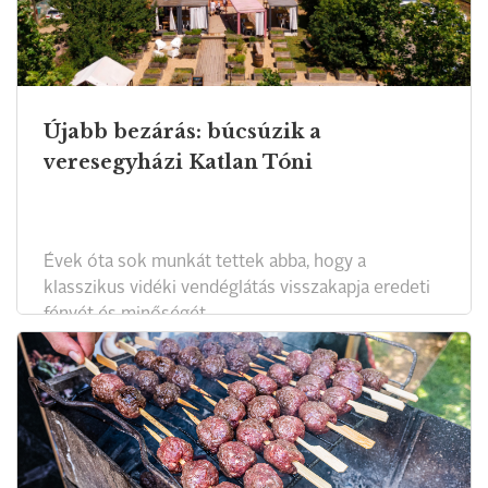
Újabb bezárás: búcsúzik a
veresegyházi Katlan Tóni
Évek óta sok munkát tettek abba, hogy a
klasszikus vidéki vendéglátás visszakapja eredeti
fényét és minőségét.