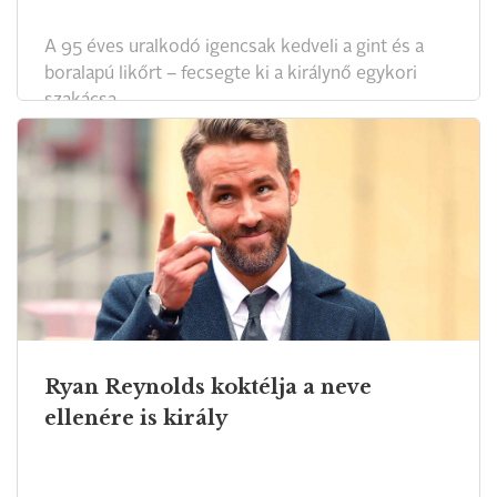
A 95 éves uralkodó igencsak kedveli a gint és a
boralapú likőrt – fecsegte ki a királynő egykori
szakácsa.
Ryan Reynolds koktélja a neve
ellenére is király