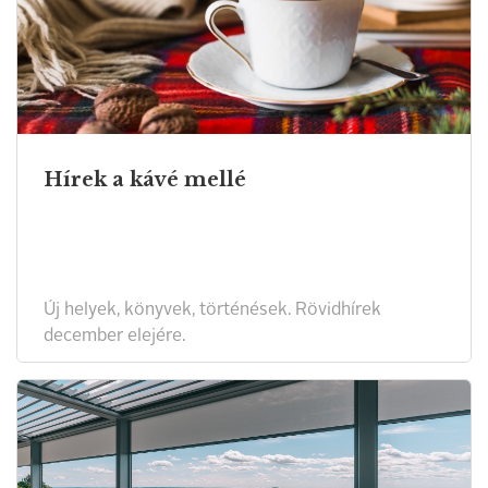
Hírek a kávé mellé
Új helyek, könyvek, történések. Rövidhírek
december elejére.