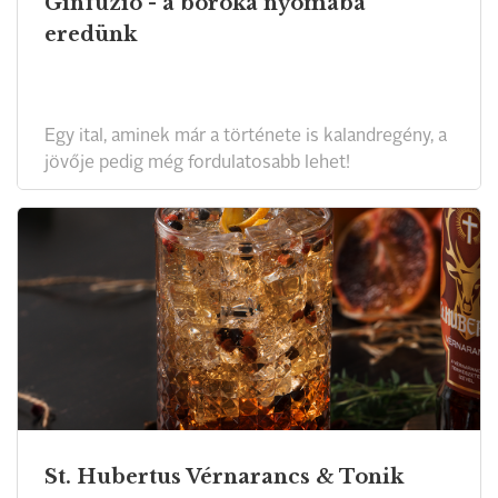
Ginfúzió - a boróka nyomába
eredünk
Egy ital, aminek már a története is kalandregény, a
jövője pedig még fordulatosabb lehet!
St. Hubertus Vérnarancs & Tonik