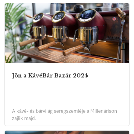
Jön a KávéBár Bazár 2024
A kávé- és bárvilág seregszemléje a Millenárison
zajlik majd.