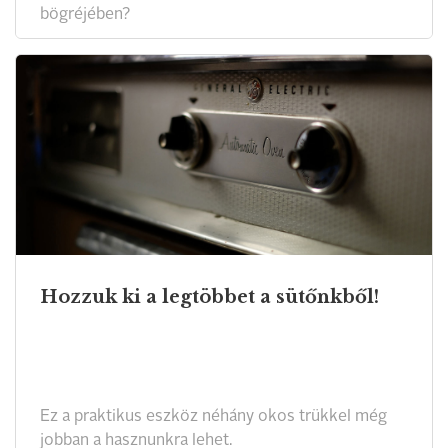
bögréjében?
Hozzuk ki a legtöbbet a sütőnkből!
Ez a praktikus eszköz néhány okos trükkel még
jobban a hasznunkra lehet.