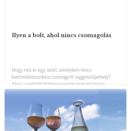
Ilyen a bolt, ahol nincs csomagolás
Hogy néz ki egy üzlet, amelyben nincs
kartondobozokba csomagolt reggelizőpehely?
Ahol a pörkölt földimogyorót nem műanyag
zacskókban árulják? Londonban megvalósították.
Vajon ilyen lesz a jövő kisboltja?