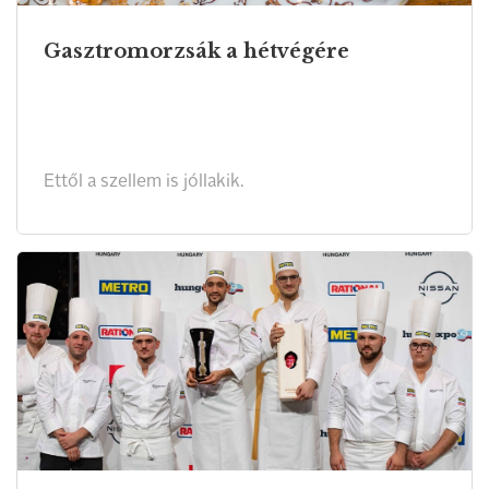
Gasztromorzsák a hétvégére
Ettől a szellem is jóllakik.