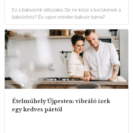
Ez a baksörök időszaka. De mi köze a kecskének a
baksörhöz? És vajon minden baksör barna?
Ételműhely Újpesten: vibráló ízek
egy kedves pártól