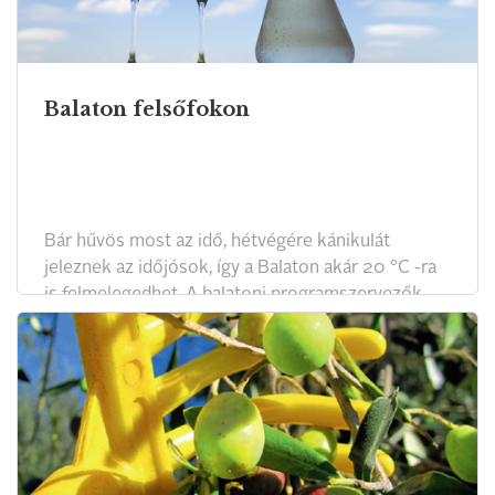
Balaton felsőfokon
Bár hűvös most az idő, hétvégére kánikulát
jeleznek az időjósok, így a Balaton akár 20 °C -ra
is felmelegedhet. A balatoni programszervezők
idén is számos rendezvénnyel készülnek a nyárra.
A MOL Nagyon Balaton programsorozat május
28-án a tókerülő NN Ultrabalaton futóversennyel
indul, a Magyar Konyha magazin szerkesztői pedig
már járják körbe a Balatont és környékét, gyűjtik
az új címeket a 2016-os Balatoni melléklethez.