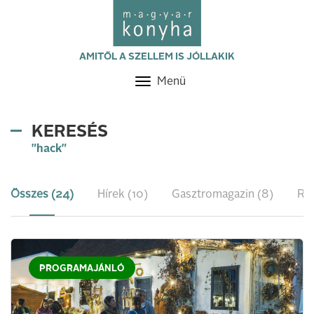
AMITŐL A SZELLEM IS JÓLLAKIK
Menü
Toggle
navigation
KERESÉS
"hack"
Összes (24)
Hírek (10)
Gasztromagazin (8)
Re
PROGRAMAJÁNLÓ