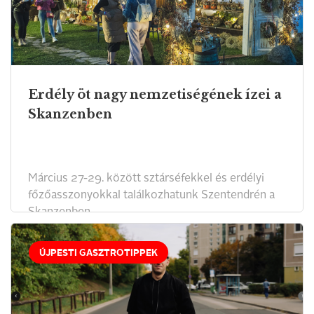
Erdély öt nagy nemzetiségének ízei a
Skanzenben
Március 27-29. között sztárséfekkel és erdélyi
főzőasszonyokkal találkozhatunk Szentendrén a
Skanzenben.
ÚJPESTI GASZTROTIPPEK