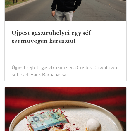
Újpest gasztrohelyei egy séf
szemüvegén keresztül
Újpest rejtett gasztrokincsei a Costes Downtown
séfjével, Hack Barnabással.