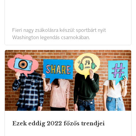
Fieri nagy zsákolásra készül: sportbárt nyit
Washington legendás csarnokában.
Ezek eddig 2022 főzős trendjei