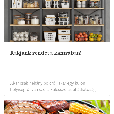
Rakjunk rendet a kamrában!
Akár csak néhány polcról, akár egy külön
helyiségről van szó, a kulcsszó az átláthatóság.