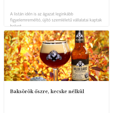
A listán idén is az ágazat leginkább
figyelemreméltó, újító szemléletű vállalatai kaptak
helyet.
Baksörök őszre, kecske nélkül