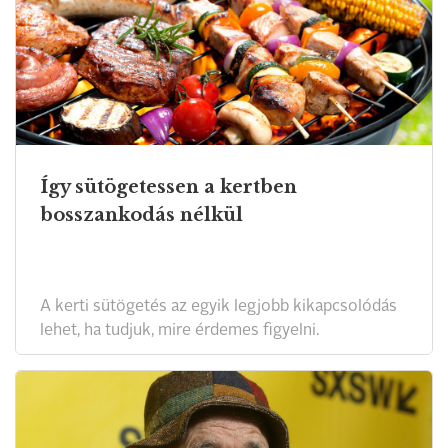
Így sütögetessen a kertben
bosszankodás nélkül
A kerti sütögetés az egyik legjobb kikapcsolódás
lehet, ha tudjuk, mire érdemes figyelni.