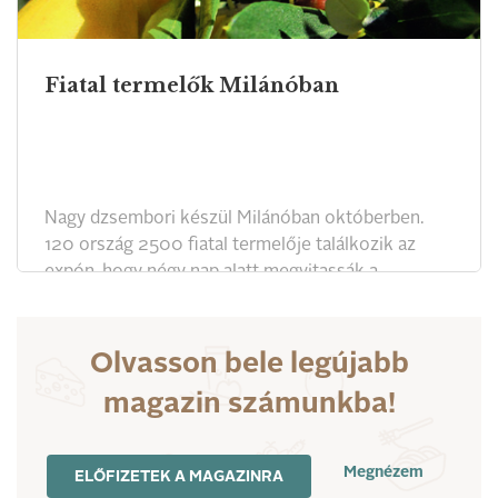
Fiatal termelők Milánóban
Nagy dzsembori készül Milánóban októberben.
120 ország 2500 fiatal termelője találkozik az
expón, hogy négy nap alatt megvitassák a
fenntartható mezőgazdaság jövőjét.
Olvasson bele legújabb
magazin számunkba!
Megnézem
ELŐFIZETEK A MAGAZINRA