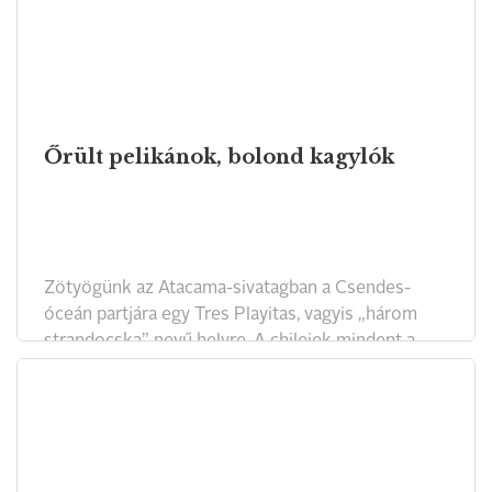
Őrült pelikánok, bolond kagylók
Zötyögünk az Atacama-sivatagban a Csendes-
óceán partjára egy Tres Playitas, vagyis „három
strandocska” nevű helyre. A chileiek mindent a
végletekig becézgetnek. - Na, chaitó (sziácska)
sivatagi forróság! Legalábbis pár órára.