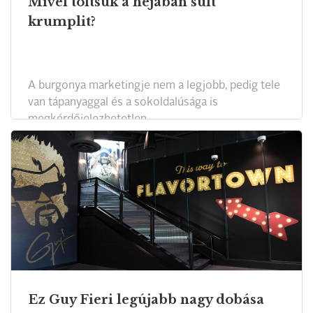
Mivel töltsük a héjában sült
krumplit?
A burgonya marketingje nem a legjobb, pedig tele
van tápanyaggal és a sokoldalúsága is
megkérdőjelezhetetlen.
Ez Guy Fieri legújabb nagy dobása