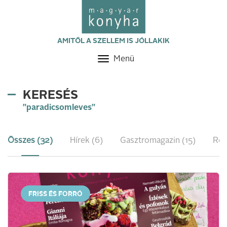
AMITŐL A SZELLEM IS JÓLLAKIK
Menü
Toggle
navigation
KERESÉS
"paradicsomleves"
Összes (32)
Hírek (6)
Gasztromagazin (15)
Rec
FRISS ÉS FORRÓ