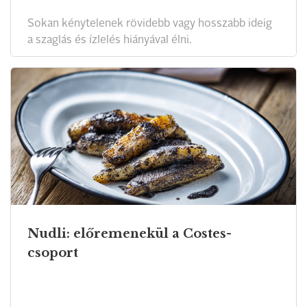
Sokan kénytelenek rövidebb vagy hosszabb ideig
a szaglás és ízlelés hiányával élni.
Nudli: előremenekül a Costes-
csoport