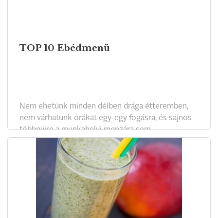
TOP 10 Ebédmenü
Nem ehetünk minden délben drága étteremben,
nem várhatunk órákat egy-egy fogásra, és sajnos
többnyire a munkahelyi menzára sem
számíthatunk. Továbbra is nagy divat az
ebédmenü, és most már találni is olyan minőségi
helyeket, ahol nem roston csirke vagy rántott sajt
jelenti a gyors ebédet, hanem előkészített, de jó
alapanyagból készült, megfelelő ár-érték arányú
menü. Összeállításunk a főváros tíz legjobb
ebédelőhelyeit tartalmazza.