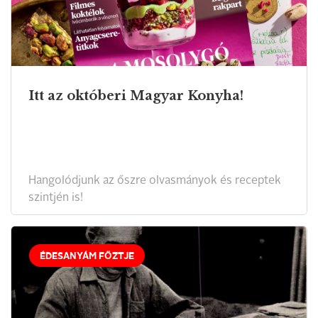
Itt az októberi Magyar Konyha!
Hangolódjunk az őszre olvasmányok és receptek
szintjén is!
ÉDESANYÁM FŐZTJE