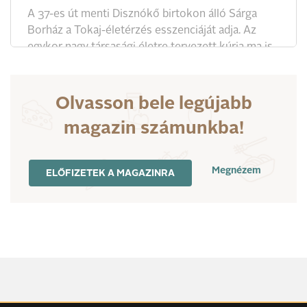
A 37-es út menti Disznókő birtokon álló Sárga
Borház a Tokaj-életérzés esszenciáját adja. Az
egykor nagy társasági életre tervezett kúria ma is
idedelejez mindenkit, aki csak Tokaj-Hegyalján
számít: szép borokhoz jó ételeket, emlékezetes
beszélgetéseket kínál.
Olvasson bele legújabb
magazin számunkba!
Megnézem
ELŐFIZETEK A MAGAZINRA