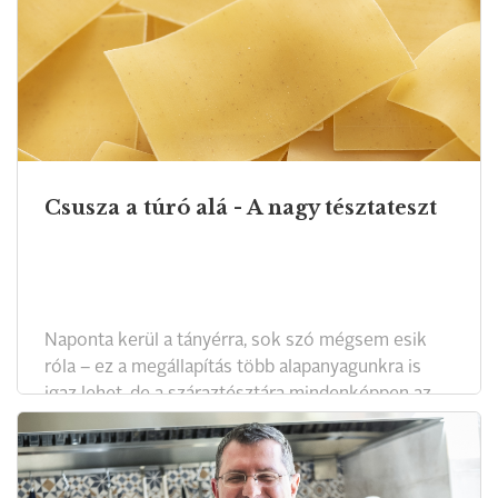
Pannon Gasztronómiai Akadémia tesztjében
igyekeztünk a legjobbakat megtalálni.
Csusza a túró alá - A nagy tésztateszt
Naponta kerül a tányérra, sok szó mégsem esik
róla – ez a megállapítás több alapanyagunkra is
igaz lehet, de a száraztésztára mindenképpen az.
Most a tészták jeles képviselője, a csusza került a
szakértő tesztelők elé.