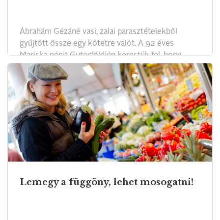
Ábrahám Gézáné vasi, zalai parasztételekből
gyűjtött össze egy kötetre valót. A 92 éves
Mariska nénit Gutorföldjén kerestük fel, hogy
mondja el az aludttejes prószatorta receptjét.
Lemegy a függöny, lehet mosogatni!