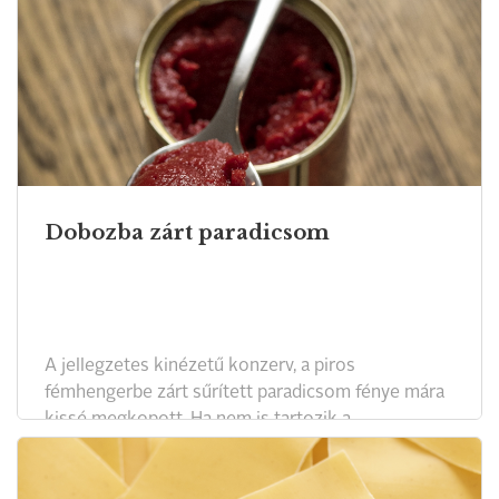
Dobozba zárt paradicsom
A jellegzetes kinézetű konzerv, a piros
fémhengerbe zárt sűrített paradicsom fénye mára
kissé megkopott. Ha nem is tartozik a
legfontosabb alapanyagok közé, néha azért
szükség van rá. A Magyar Konyha magazin és a