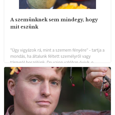
A szemünknek sem mindegy, hogy
mit eszünk
"Úgy vigyázok rá, mint a szemem fényére" - tartja a
mondás, ha általunk féltett személyről vagy
tárgyról beszélünk. De vajon valóban óvjuk-e
szemünk fényét, védekezünk-e a káros hatások
ellen, ami nap nap után veszélyezteti lelkünk
tükrét?