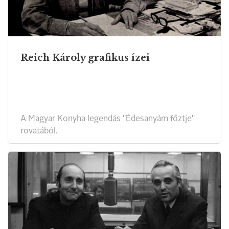
Reich Károly grafikus ízei
A Magyar Konyha legendás "Édesanyám főztje"
rovatából.