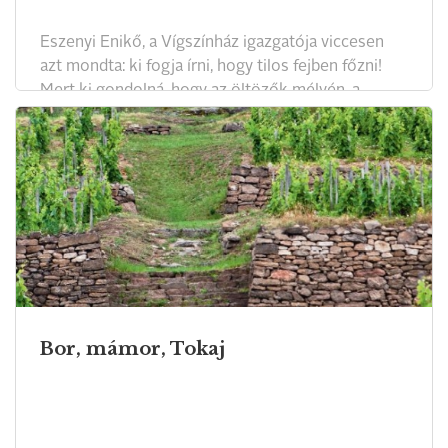
Eszenyi Enikő, a Vígszínház igazgatója viccesen
azt mondta: ki fogja írni, hogy tilos fejben főzni!
Mert ki gondolná, hogy az öltözők mélyén, a
próbák szünetében isteni receptek cserélnek
gazdát még a diétára fogott színészek körében is.
Az ételekről való beszélgetés nagy mestere Hegyi
Barbara, aki azonban a gyakorlatban is elbűvöli azt,
aki az asztalához ül.
Bor, mámor, Tokaj