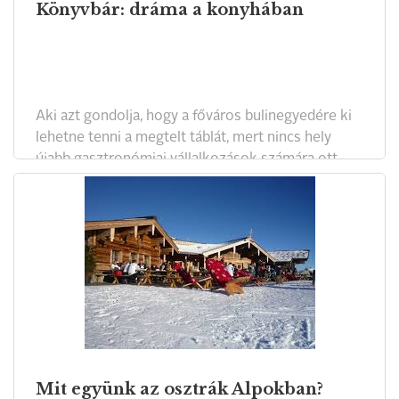
Könyvbár: dráma a konyhában
Aki azt gondolja, hogy a főváros bulinegyedére ki
lehetne tenni a megtelt táblát, mert nincs hely
újabb gasztronómiai vállalkozások számára ott,
ahol egymást érik pékek, bisztrók, bárok,
romkocsmák, az téved. Az alig valamivel több, mint
egy hónapja nyitott Könyvbár sikere bizonyítja,
hogy van még új a nap alatt.
Mit együnk az osztrák Alpokban?