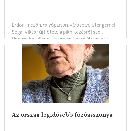
Erdőn-mezőn, folyóparton, városban, a tengernél.
Segal Viktor új kötete a piknikezésről szól.
Hogyan készítsünk gyors és finom útravalót a
családnak.
Az ország legidősebb főzőasszonya