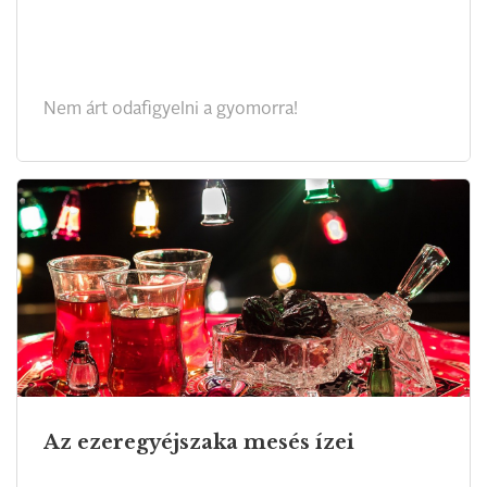
Nem árt odafigyelni a gyomorra!
Az ezeregyéjszaka mesés ízei