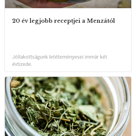
20 év legjobb receptjei a Menzától
Jóllakottságunk letéteményesei immár két
évtizede.