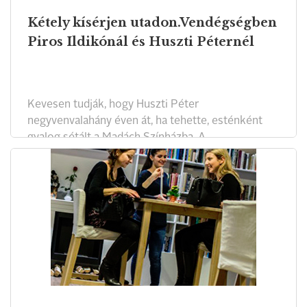
Kétely kísérjen utadon.Vendégségben
Piros Ildikónál és Huszti Péternél
Kevesen tudják, hogy Huszti Péter
negyvenvalahány éven át, ha tehette, esténként
gyalog sétált a Madách Színházba. A
Városmajorból az Erzsébet körútra. A színházban a
társa várta: Piros Ildikó. A színész házaspárral
beszélgettünk.