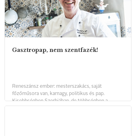
Gasztropap, nem szentfazék!
Reneszánsz ember: mesterszakács, saját
főzőműsora van, karnagy, politikus és pap.
Kisebbségben Szerbiában, de többségben a
konyhában. Paskó Csaba, a Szabadka melletti
falucska, Kelebia római katolikus plébánosa
elmondja, milyen az álszent böjt, és milyen az igazi.