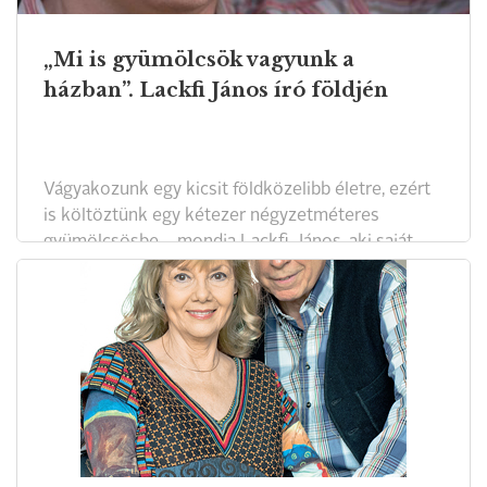
„Mi is gyümölcsök vagyunk a
házban”. Lackfi János író földjén
Vágyakozunk egy kicsit földközelibb életre, ezért
is költöztünk egy kétezer négyzetméteres
gyümölcsösbe – mondja Lackfi János, aki saját
meghatározása szerint író, költő, műfordító,
tűzoltó, katona, vadakat terelő juhász. Zsámbéki
házában a nagyobb ünnepekkor hat gyermek és
két unoka is az asztal mellé telepedik.