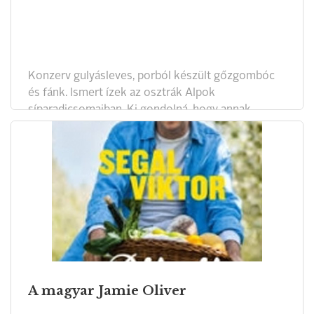
Konzerv gulyásleves, porból készült gőzgombóc
és fánk. Ismert ízek az osztrák Alpok
síparadicsomaiban. Ki gondolná, hogy annak
örülünk, ha magyar szakáccsal találkozunk egy
hüttében vagy egy panzióban?
A magyar Jamie Oliver