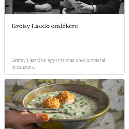
Grétsy László emlékére
Grétsy Lászlótól egy izgalmas önvallomással
búcsúzunk.