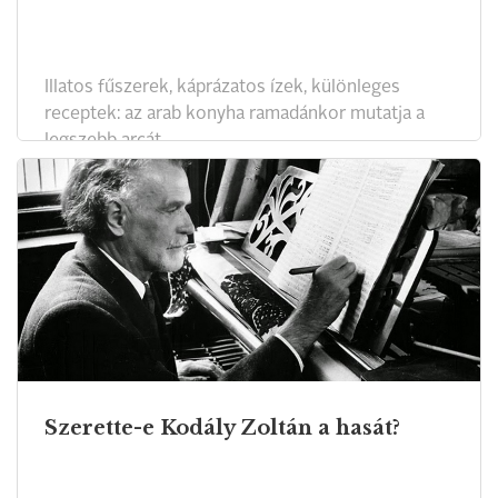
Illatos fűszerek, káprázatos ízek, különleges
receptek: az arab konyha ramadánkor mutatja a
legszebb arcát.
Szerette-e Kodály Zoltán a hasát?