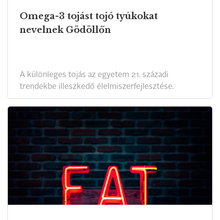
Omega-3 tojást tojó tyúkokat
nevelnek Gödöllőn
A különleges tojás az egyetem 21. századi
trendekbe illeszkedő élelmiszerfejlesztése.