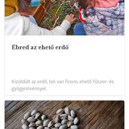
Ébred az ehető erdő
Kizöldült az erdő, teli van finom, ehető fűszer- és
gyógynövénnyel.