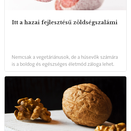
Itt a hazai fejlesztésű zöldségszalámi
Nemcsak a vegetáriánusok, de a húsevők számára
is a boldog és egészséges életmód záloga lehet.