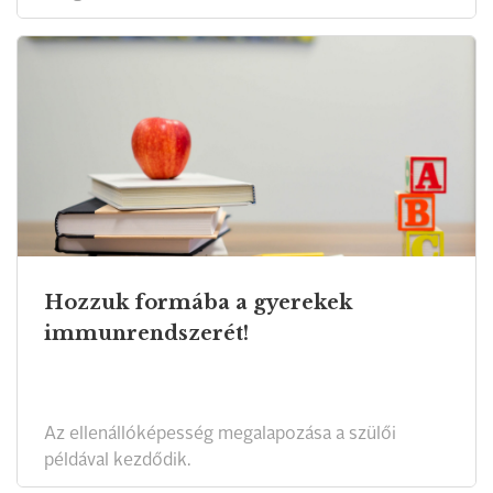
Hozzuk formába a gyerekek
immunrendszerét!
Az ellenállóképesség megalapozása a szülői
példával kezdődik.