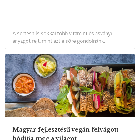
A sertéshús sokkal több vitamint és ásványi
anyagot rejt, mint azt elsőre gondolnánk.
Magyar fejlesztésű vegán felvágott
hódítja meg a világot