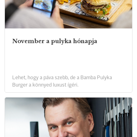
November a pulyka hónapja
Lehet, hogy a páva szebb, de a Bamba Pulyka
Burger a könnyed luxust ígéri.