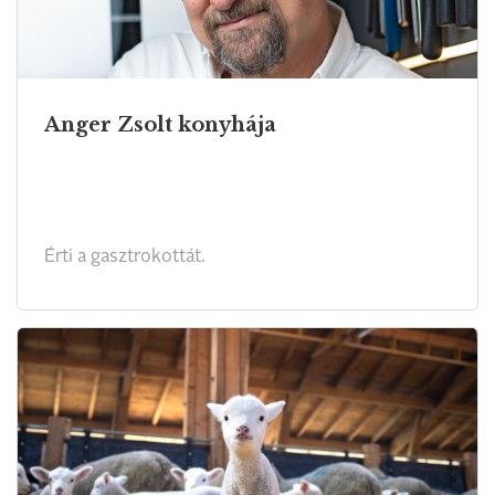
Anger Zsolt konyhája
Érti a gasztrokottát.