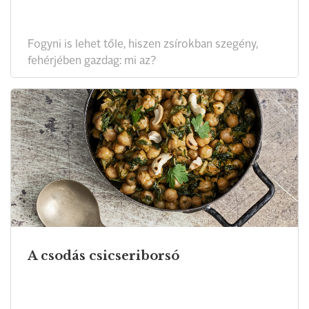
Fogyni is lehet tőle, hiszen zsírokban szegény,
fehérjében gazdag: mi az?
A csodás csicseriborsó