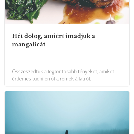
Hét dolog, amiért imádjuk a
mangalicát
Összeszedtük a legfontosabb tényeket, amiket
érdemes tudni erről a remek állatról.