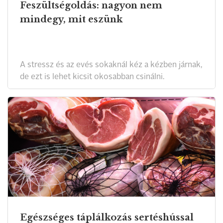
Feszültségoldás: nagyon nem
mindegy, mit eszünk
A stressz és az evés sokaknál kéz a kézben járnak,
de ezt is lehet kicsit okosabban csinálni.
Egészséges táplálkozás sertéshússal