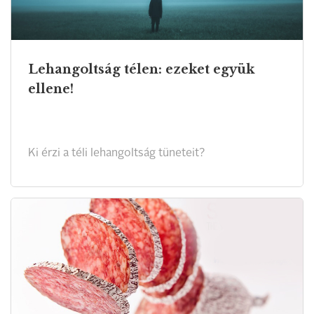
Lehangoltság télen: ezeket együk
ellene!
Ki érzi a téli lehangoltság tüneteit?