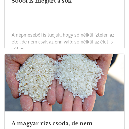
Sóból is megárt a sok
A népmeséből is tudjuk, hogy só nélkül íztelen az
étel, de nem csak az ennivaló: só nélkül az élet is
sótlan.
A magyar rizs csoda, de nem