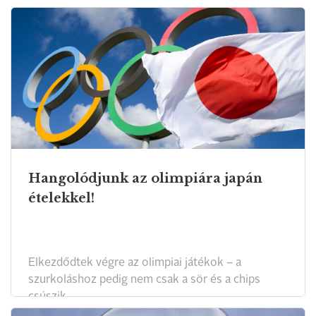
Hangolódjunk az olimpiára japán
ételekkel!
Elkezdődtek végre az olimpiai játékok – a
szurkoláshoz pedig nem csak a sör és a chips
csúszik.