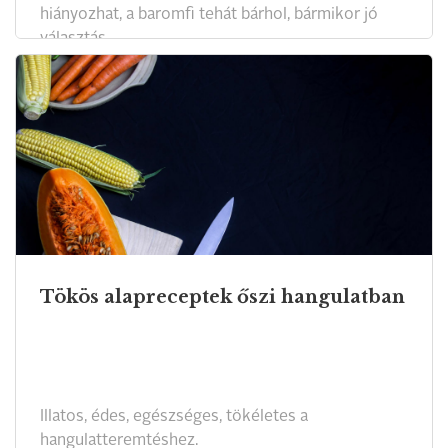
hiányozhat, a baromfi tehát bárhol, bármikor jó
választás.
Tökös alapreceptek őszi hangulatban
Illatos, édes, egészséges, tökéletes a
hangulatteremtéshez.