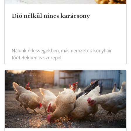
Dió nélkül nincs karácsony
Nálunk édességekben, más nemzetek konyháin
főételekben is szerepel.