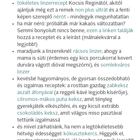
tökéletes linzerrecept
Kocsis Reginától, akitől
ajánljuk még ezt a remek
non plus ultrát
és a fenti
képen szereplő
nérót
- mindegyik megunhatatlan
ha már néró: próbálták már kakaós változatban?
Semmi bonyolult nincs benne,
ezen a linken találják
hozzá a receptet és a leírást (málnalekvárral a
legjobb!)
maradjunk a linzereknél:
rácsos linzer
, ahogy a
mama is süti (érdemes egy kics porcukorral kevert
durvára vágott dióval megszórni), és
somlekváros
linzer
kevésbé hagyományos, de gyorsan összedobható
és izgalmas receptek: a rostban gazdag
zabkeksz
aszalt áfonyával
(a reggeli kávé legjobb kísérője),
citromos-mákos puha keksz
, amit tényleg
gyerekjáték elkészíténi, és egy kicsit extrább
csokoládés keksz
, amit világos miso pasztával
tettünk izgalmassá
és mivel zárhatnánk, ha nem a legtökéletesebb
hétvégi édességgel:
kókusztekercs
. Higgyék el,