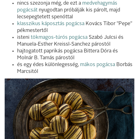
nincs szezonja még, de ezt a
medvehagymás
pogácsát
nyugodtan próbálják kis párolt, majd
lecsepegtetett spenóttal
klasszikus káposztás pogácsa
Kovács Tibor "Pepe"
pékmestertől
isteni
tökmagos-túrós pogácsa
Szabó Julcsi és
Manuela-Esther Kreissl-Sanchez párostól
hajtogatott paprikás pogácsa Bittera Dóra és
Molnár B. Tamás párostól
és egy édes különlegesség,
mákos pogácsa
Borbás
Marcsitól