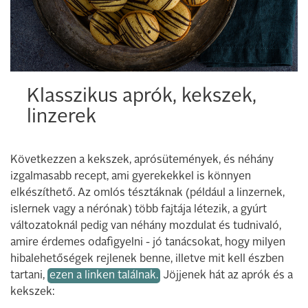
Klasszikus aprók, kekszek,
linzerek
Következzen a kekszek, aprósütemények, és néhány
izgalmasabb recept, ami gyerekekkel is könnyen
elkészíthető. Az omlós tésztáknak (például a linzernek,
islernek vagy a nérónak) több fajtája létezik, a gyúrt
változatoknál pedig van néhány mozdulat és tudnivaló,
amire érdemes odafigyelni - jó tanácsokat, hogy milyen
hibalehetőségek rejlenek benne, illetve mit kell észben
tartani,
ezen a linken találnak.
Jöjjenek hát az aprók és a
kekszek: