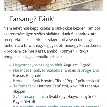
Farsang? Fánk!
Nem lehet másképp, csakis a fánkokkal kezdeni, amiből
szerencsére igen széles skálán tudunk felsorakoztatni
recepteket a klasszikus szalagostól a sváb farsangi
fánkon át a túrófánkig. Higgyék el, mindegyiket érdemes
kipróbálni, de íme a lista, amiből könnyen ki tudja
böngészni a legszimpatikusabbat:
Hagyományos szalagos fánk
Auguszt Olgától
Narancsos fánk
,
tonkababos fánk
és
csörögefánk
Kocsis Reginától
Kemencés fánk
Kovács Tibor "Pepe" pékmestertől
Tejfölös fánk
Mautner Zsófiától, Kövi Pál receptje
alapján
Sváb farsangi fánk
a Svábhegyi Hagyományőrző
Egyesülettől