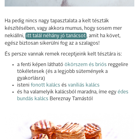
Ha pedig nincs nagy tapasztalata a kelt tészták
készítésében, vagy akkora mumus, hogy sosem mer
nekiállni,
itt talál néhány jó tanácsot
, amit ha követ,
egész biztosan sikerülni fog az a szalagos!
És persze vannak remek receptjeink kelt tésztára is:
a fenti képen látható
ökörszem és briós
reggelire
tökéletesek (és a legjobb sütemények a
gyakorlásra)
isteni
fonott kalács
és
vaníliás kalács
és ha valamelyik kalácsból maradna, íme egy
édes
bundás kalács
Bereznay Tamástól