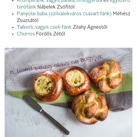
Krumplifánk, vagyis panka
,
ördögpirula
és
egyszerű
túrófánk
Nábelek Zsófitól
Panyolai baba (szilvalekváros csavart fánk)
Méhész
Zsuzsától
Talkerli, vagyis cseh fánk
Zilahy Ágnestől
Churros
Fördős Zétől