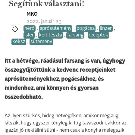
Segítünk választani!
MKO
2022. január 29.
néró
,
aprósütemény
,
pogácsa
,
linzer
,
isler
,
kelt tészta
,
farsang
,
receptek
,
keksz
,
sütemény
Itt a hétvége, ráadásul farsang is van, úgyhogy
összegyűjtöttünk a kedvenc receptjeinket
aprósüteményekhez, pogácsákhoz, és
mindenhez, ami könnyen és gyorsan
összedobható.
Az ilyen szürkés, hideg hétvégéken, amikor még alig
látszik, hogy egyszer tényleg ki fog tavaszodni, akkor az
igazán jó nekiállni sütni - nem csak a konyha melegszik