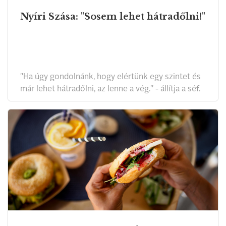
Nyíri Szása: "Sosem lehet hátradőlni!"
"Ha úgy gondolnánk, hogy elértünk egy szintet és
már lehet hátradőlni, az lenne a vég." - állítja a séf.