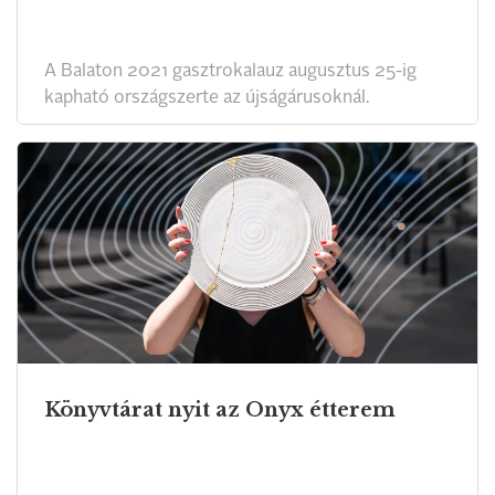
A Balaton 2021 gasztrokalauz augusztus 25-ig
kapható országszerte az újságárusoknál.
Könyvtárat nyit az Onyx étterem