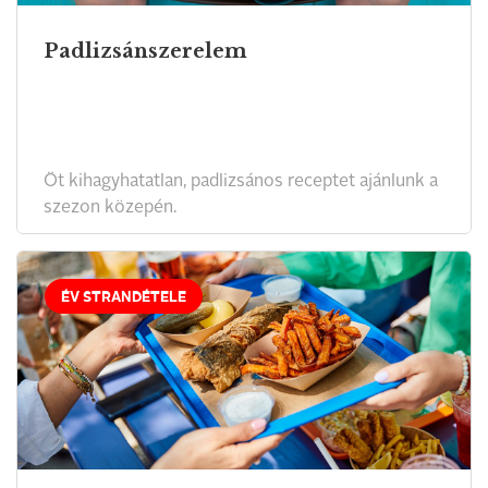
Padlizsánszerelem
Öt kihagyhatatlan, padlizsános receptet ajánlunk a
szezon közepén.
ÉV STRANDÉTELE