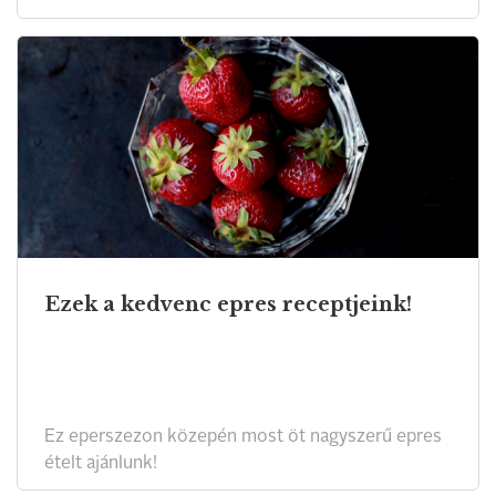
Ezek a kedvenc epres receptjeink!
Ez eperszezon közepén most öt nagyszerű epres
ételt ajánlunk!