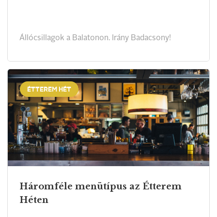
Állócsillagok a Balatonon. Irány Badacsony!
ÉTTEREM HÉT
Háromféle menütípus az Étterem
Héten