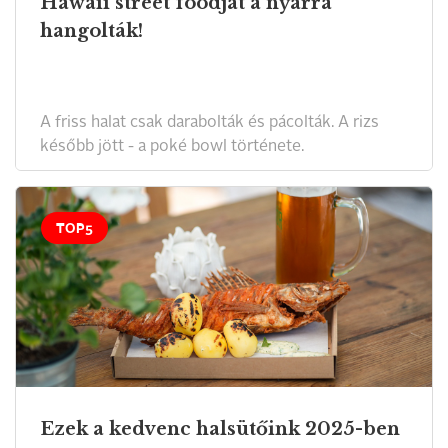
Hawaii street foodját a nyárra
hangolták!
A friss halat csak darabolták és pácolták. A rizs
később jött - a poké bowl története.
TOP5
Ezek a kedvenc halsütőink 2025-ben