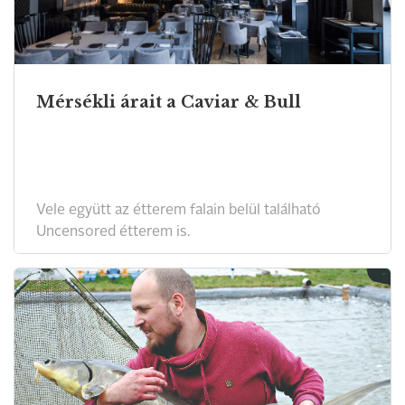
Mérsékli árait a Caviar & Bull
Vele együtt az étterem falain belül található
Uncensored étterem is.