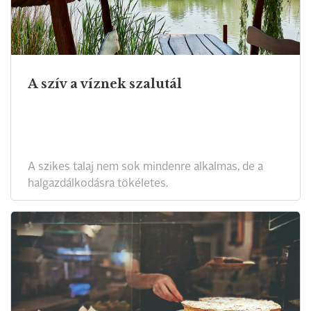
A szív a víznek szalutál
A szikes talaj nem sok mindenre alkalmas, de a
halgazdálkodásra tökéletes.