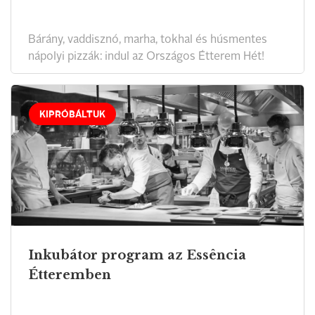
Bárány, vaddisznó, marha, tokhal és húsmentes
nápolyi pizzák: indul az Országos Étterem Hét!
KIPRÓBÁLTUK
Inkubátor program az Essência
Étteremben