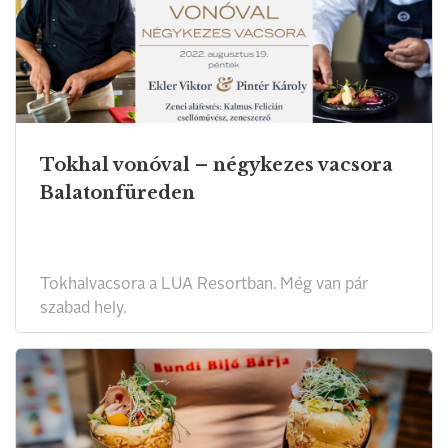
Tokhal vonóval – négykezes vacsora
Balatonfüreden
Tokhalvacsora a LUA Resortban. Még van pár
szabad hely.