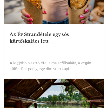
Az Év Strandétele egy sós
kürtőskalács lett
A legjobb bisztró étel a malacfülsaláta, a vegán
különdíjat pedig egy dim sum kapta.