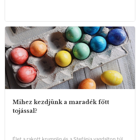
Mihez kezdjünk a maradék főtt
tojással?
Élet a rakott krumplin és a Stefánia vagdalton túl.