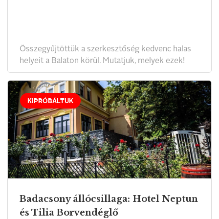
Összegyűjtöttük a szerkesztőség kedvenc halas
helyeit a Balaton körül. Mutatjuk, melyek ezek!
KIPRÓBÁLTUK
Badacsony állócsillaga: Hotel Neptun
és Tilia Borvendéglő