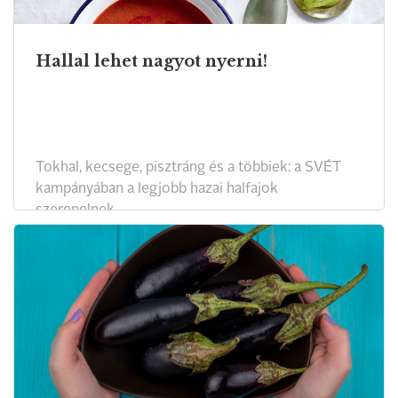
Hallal lehet nagyot nyerni!
Tokhal, kecsege, pisztráng és a többiek: a SVÉT
kampányában a legjobb hazai halfajok
szerepelnek.