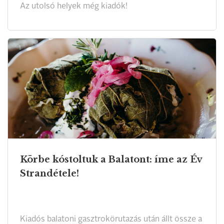
Az utolsó helyek még kiadók!
Körbe kóstoltuk a Balatont: íme az Év
Strandétele!
Kiadós balatoni gasztrokörutazás után állt össze a