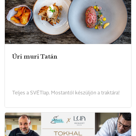
Úri muri Tatán
Teljes a SVÉTlap. Mostantól készüljön a traktára!