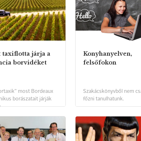
 taxiflotta járja a
Konyhanyelven,
ncia borvidéket
felsőfokon
ortaxik” most Bordeaux
Szakácskönyvből nem cs
ikus borászatait járják
főzni tanulhatunk.
.