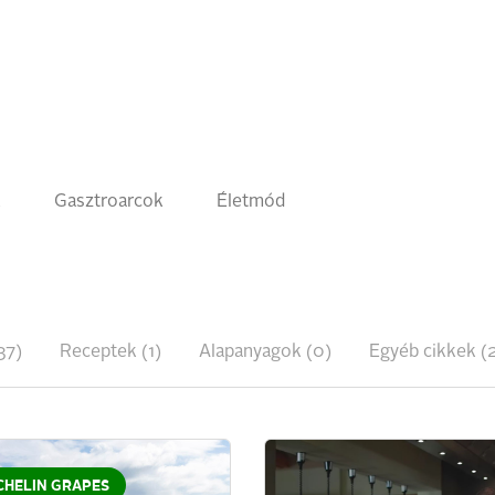
k
Gasztroarcok
Életmód
37)
Receptek (1)
Alapanyagok (0)
Egyéb cikkek (2
CHELIN GRAPES