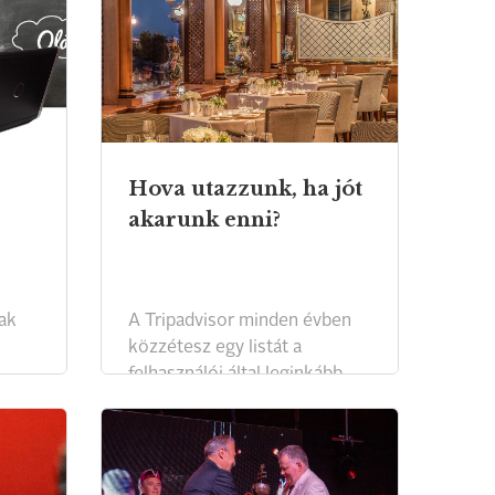
közelsége ad némi
biztonságot és még arra is
gondolhatunk, bor is jut
esetleg a poharainkba.
Hova utazzunk, ha jót
akarunk enni?
ak
A Tripadvisor minden évben
közzétesz egy listát a
felhasználói által leginkább
kedvelt kulináris úticélokról.