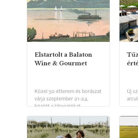
Elstartolt a Balaton
Tűz
Wine & Gourmet
ért
Közel 50 étterem és borászat
Új sz
várja szeptember 21-24.
arcul
között a látogatókat.