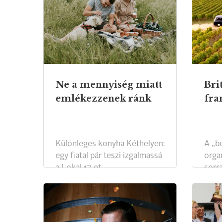
Ne a mennyiség miatt
Brit
emlékezzenek ránk
fra
Különleges konyha Kéthelyen:
A „b
egy fiatal pár teszi izgalmassá
organ
a Lokal47-et.
sorra