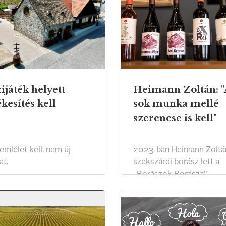
ijáték helyett
Heimann Zoltán: "
ékesítés kell
sok munka mellé
szerencse is kell"
emlélet kell, nem új
2023-ban Heimann Zoltá
at.
szekszárdi borász lett a
„Borászok Borásza”