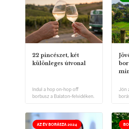
22 pincészet, két
Jöv
különleges útvonal
bor
min
Indul a hop on-hop off
Jön 
borbusz a Balaton-felvidéken.
borás
AZ ÉV BORÁSZA 2024
BO