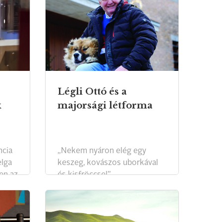
Légli Ottó és a
k
majorsági létforma
ncia
„Nekem nyáron elég egy
lga
keszeg, kovászos uborkával
en az
és kisfröccsel”