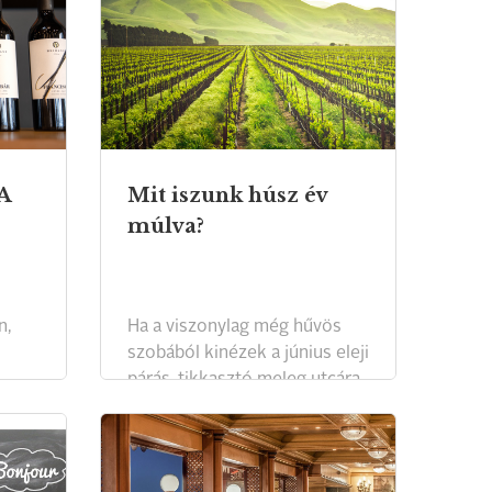
A
Mit iszunk húsz év
múlva?
n,
Ha a viszonylag még hűvös
szobából kinézek a június eleji
párás, tikkasztó meleg utcára,
leginkább az jut csak az
eszembe: vizet. Feltéve
persze, ha még lesz víz… de
bizakodjunk. A Duna