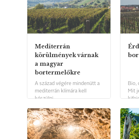
Mediterrán
Érd
körülmények várnak
bor
a magyar
bortermelőkre
A század végére mindenütt a
Bio,
mediterrán klímára kell
Mit 
készülni.
kife