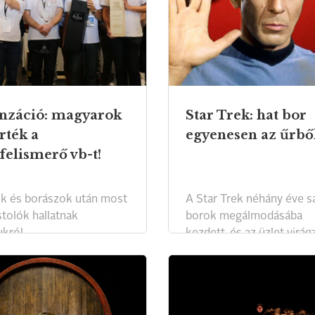
nzáció: magyarok
Star Trek: hat bor
rték a
egyenesen az űrbő
felismerő vb-t!
k és borászok után most
A Star Trek néhány éve sa
stolók hallatnak
borok megálmodásába
król.
kezdett, és az üzlet virágz