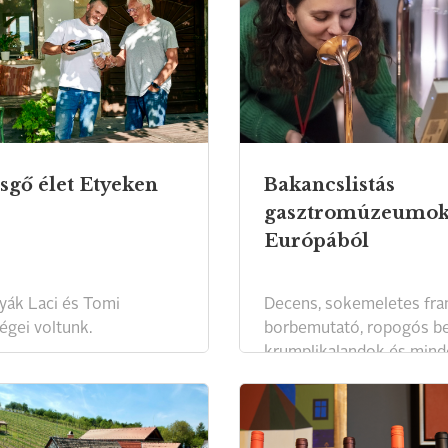
sgő élet Etyeken
Bakancslistás
gasztromúzeumo
Európából
yák Laci és Tomi
Decens, sokemeletes fra
égei voltunk.
borbemutató, ropogós be
krumplikalandok és mind
olasz tésztákról