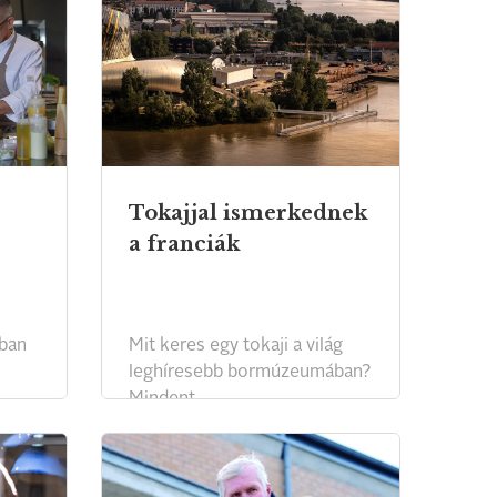
Tokajjal ismerkednek
a franciák
yban
Mit keres egy tokaji a világ
leghíresebb bormúzeumában?
Mindent.