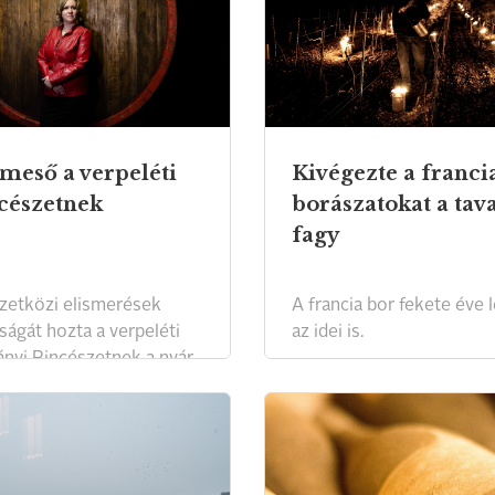
meső a verpeléti
Kivégezte a franci
cészetnek
borászatokat a tav
fagy
etközi elismerések
A francia bor fekete éve 
ságát hozta a verpeléti
az idei is.
ányi Pincészetnek a nyár.