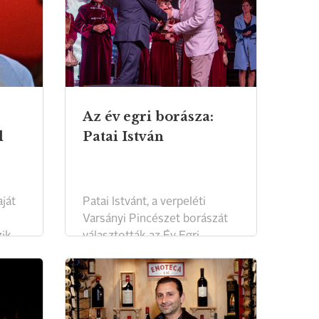
Az év egri borásza:
l
Patai István
ját
Patai Istvánt, a verpeléti
Varsányi Pincészet borászát
ik.
választották az Év Egri
Bortermelőjének.