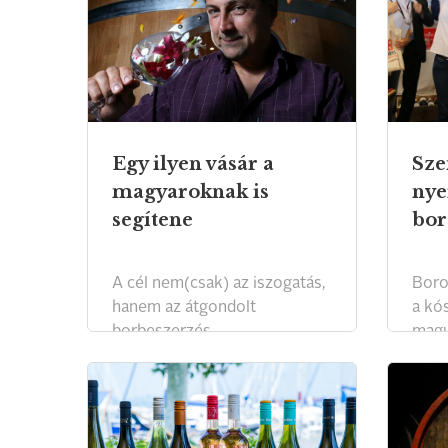
Egy ilyen vásár a
Sze
magyaroknak is
nye
segítene
bor
A cél nem(csak) az iszogatás,
Boro
hanem az átgondolt
a kó
borbeszerzés.
magu