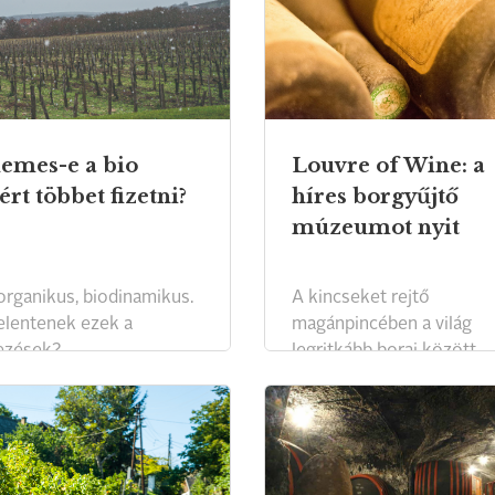
emes-e a bio
Louvre of Wine: a
ért többet fizetni?
híres borgyűjtő
múzeumot nyit
 organikus, biodinamikus.
A kincseket rejtő
jelentenek ezek a
magánpincében a világ
jezések?
legritkább borai között
sétálhat az érdeklődő.