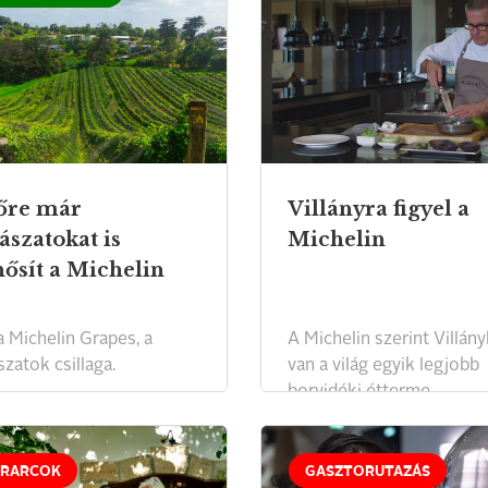
őre már
Villányra figyel a
ászatokat is
Michelin
ősít a Michelin
a Michelin Grapes, a
A Michelin szerint Villán
zatok csillaga.
van a világ egyik legjobb
borvidéki étterme.
RARCOK
GASZTORUTAZÁS