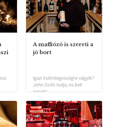
a
A maffiózó is szereti a
aszi
jó bort
lesz
Igazi különlegességre vágyik?
John Gotti tudja, mi kell
önnek!