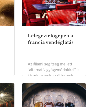
Lélegeztetőgépen a
francia vendéglátás
Az állami segítség mellett
"alternatív gyógymódokkal" is
kísérleteznek az éttermek.