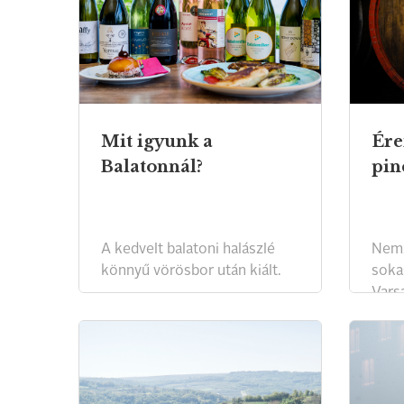
Mit igyunk a
Ére
Balatonnál?
pin
A kedvelt balatoni halászlé
Nemz
könnyű vörösbor után kiált.
soka
Vars