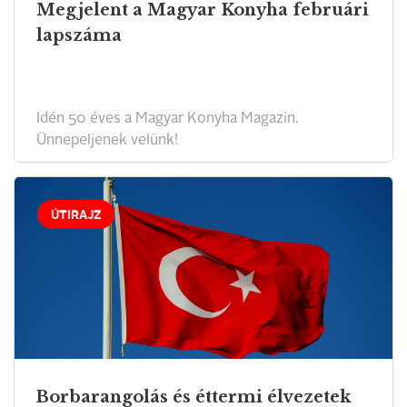
Megjelent a Magyar Konyha februári
lapszáma
Idén 50 éves a Magyar Konyha Magazin.
Ünnepeljenek velünk!
ÚTIRAJZ
Borbarangolás és éttermi élvezetek