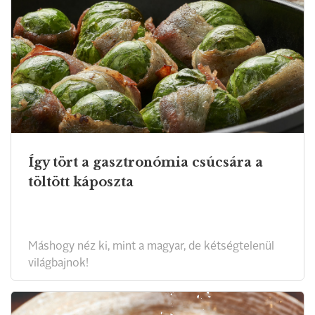
Így tört a gasztronómia csúcsára a
töltött káposzta
Máshogy néz ki, mint a magyar, de kétségtelenül
világbajnok!