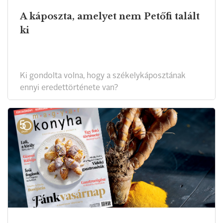
A káposzta, amelyet nem Petőfi talált
ki
Ki gondolta volna, hogy a székelykáposztának
ennyi eredettörténete van?