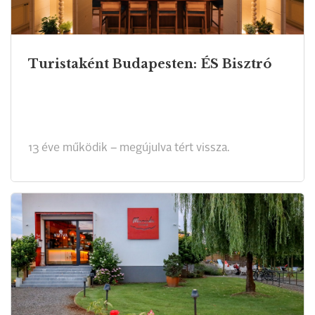
Turistaként Budapesten: ÉS Bisztró
13 éve működik – megújulva tért vissza.