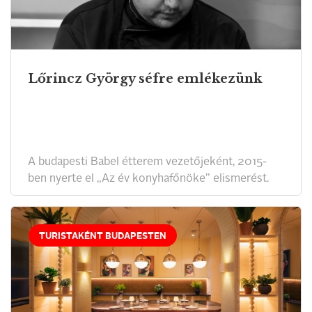
Lőrincz György séfre emlékezünk
A budapesti Babel étterem vezetőjeként, 2015-
ben nyerte el „Az év konyhafőnöke” elismerést.
TURISTAKÉNT BUDAPESTEN