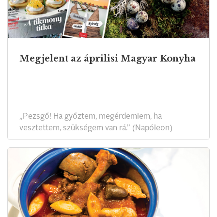
Megjelent az áprilisi Magyar Konyha
„Pezsgő! Ha győztem, megérdemlem, ha
vesztettem, szükségem van rá.” (Napóleon)