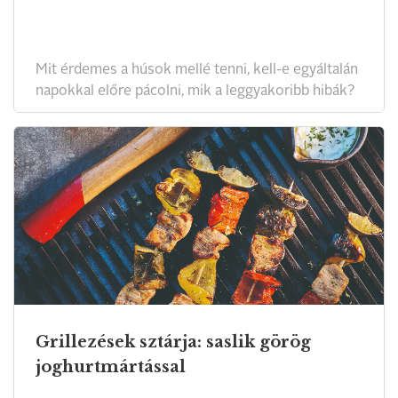
Mit érdemes a húsok mellé tenni, kell-e egyáltalán
napokkal előre pácolni, mik a leggyakoribb hibák?
Grillezések sztárja: saslik görög
joghurtmártással