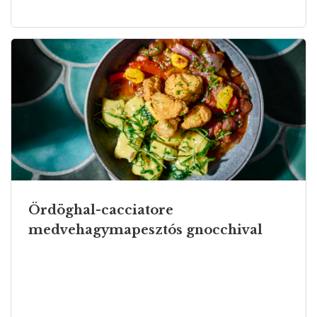
Ördöghal-cacciatore
medvehagymapesztós gnocchival