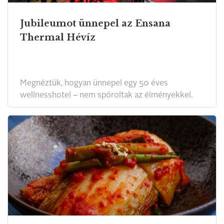
Jubileumot ünnepel az Ensana
Thermal Hévíz
Megnéztük, hogyan ünnepel egy 50 éves
wellnesshotel – nem spóroltak az élményekkel.