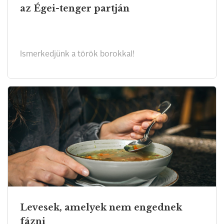
az Égei-tenger partján
Ismerkedjünk a török borokkal!
Levesek, amelyek nem engednek
fázni