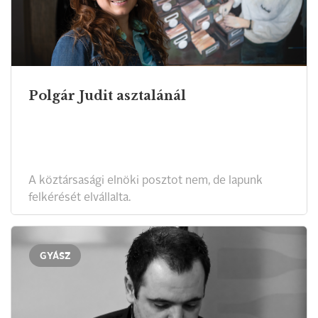
Polgár Judit asztalánál
A köztársasági elnöki posztot nem, de lapunk
felkérését elvállalta.
GYÁSZ