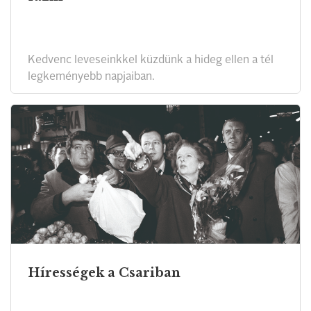
Kedvenc leveseinkkel küzdünk a hideg ellen a tél
legkeményebb napjaiban.
Hírességek a Csariban