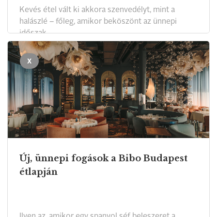
Kevés étel vált ki akkora szenvedélyt, mint a
halászlé – főleg, amikor beköszönt az ünnepi
időszak.
X
Új, ünnepi fogások a Bibo Budapest
étlapján
Ilyen az, amikor egy spanyol séf beleszeret a