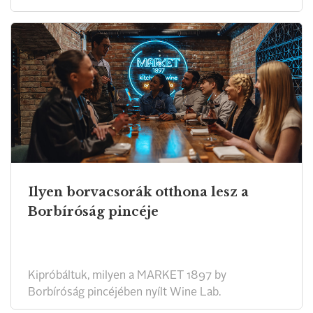
Ilyen borvacsorák otthona lesz a
Borbíróság pincéje
Kipróbáltuk, milyen a MARKET 1897 by
Borbíróság pincéjében nyílt Wine Lab.