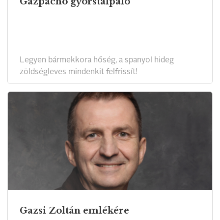
Gazpacho gyorstalpaló
Legyen bármekkora hőség, a spanyol hideg
zöldségleves mindenkit felfrissít!
Gazsi Zoltán emlékére