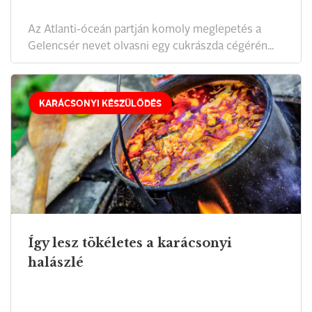
Az Atlanti-óceán partján komoly meglepetés a
Gelencsér nevet olvasni egy cukrászda cégérén...
KARÁCSONYI KÉSZÜLŐDÉS
Így lesz tökéletes a karácsonyi
halászlé