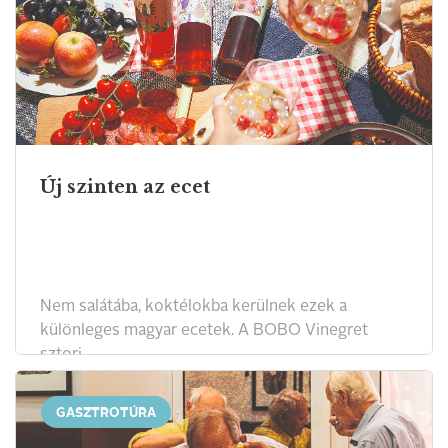
Új szinten az ecet
Nem salátába, koktélokba kerülnek ezek a
különleges magyar ecetek. A BOBO Vinegret
sztori.
GASZTROTÚRA