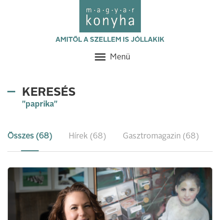
AMITŐL A SZELLEM IS JÓLLAKIK
Menü
Toggle
navigation
KERESÉS
"paprika"
Összes (68)
Hírek (68)
Gasztromagazin (68)
R