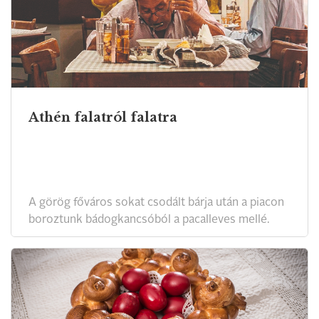
Athén falatról falatra
A görög főváros sokat csodált bárja után a piacon
boroztunk bádogkancsóból a pacalleves mellé.