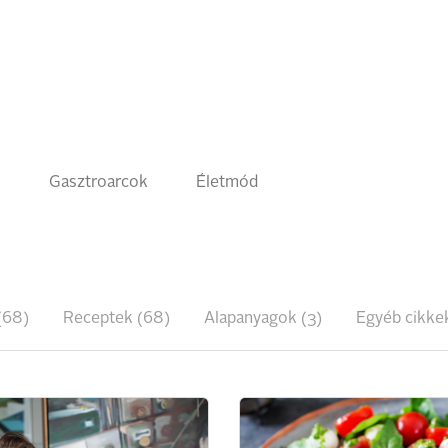
k
Gasztroarcok
Életmód
(68)
Receptek (68)
Alapanyagok (3)
Egyéb cikke