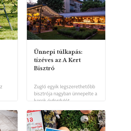
Ünnepi túlkapás:
tízéves az A Kert
Bisztró
z
Zugló egyik legszerethetőbb
bisztrója nagyban ünnepelte a
kerek évfordulót.