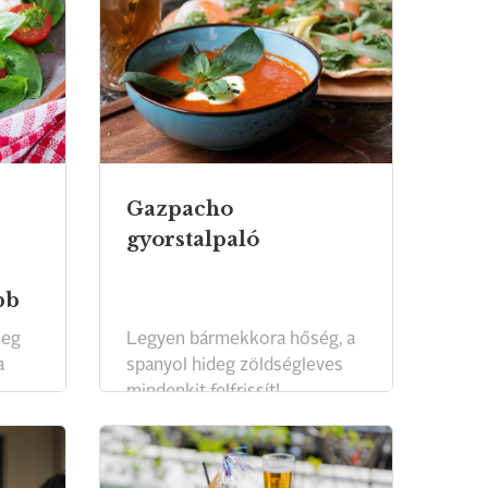
Gazpacho
gyorstalpaló
bb
meg
Legyen bármekkora hőség, a
a
spanyol hideg zöldségleves
mindenkit felfrissít!