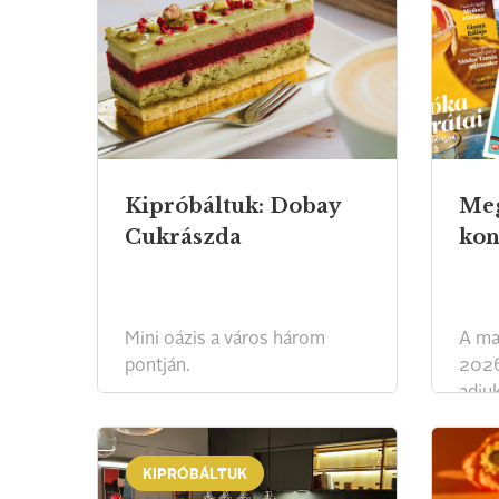
Kipróbáltuk: Dobay
Meg
Cukrászda
kon
Mini oázis a város három
A ma
pontján.
2026
adju
KIPRÓBÁLTUK