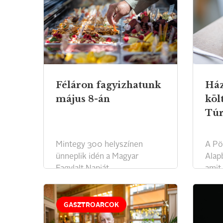
Féláron fagyizhatunk
Ház
május 8-án
köl
Túr
Mintegy 300 helyszínen
A Pö
ünneplik idén a Magyar
Alap
Fagylalt Napját.
amit
szer
GASZTROARCOK