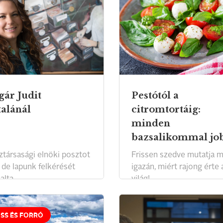
gár Judit
Pestótól a
talánál
citromtortáig:
minden
bazsalikommal jo
ztársasági elnöki posztot
Frissen szedve mutatja 
 de lapunk felkérését
igazán, miért rajong érte 
alta.
világ!
ISS ÉS FORRÓ