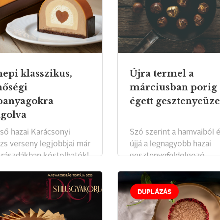
epi klasszikus,
Újra termel a
őségi
márciusban porig
panyagokra
égett gesztenyeüz
golva
lső hazai Karácsonyi
Szó szerint a hamvaiból é
rzs verseny legjobbjai már
újjá a legnagyobb hazai
krászdákban kóstolhatók!
gesztenyefeldolgozó.
DUPLÁZÁS