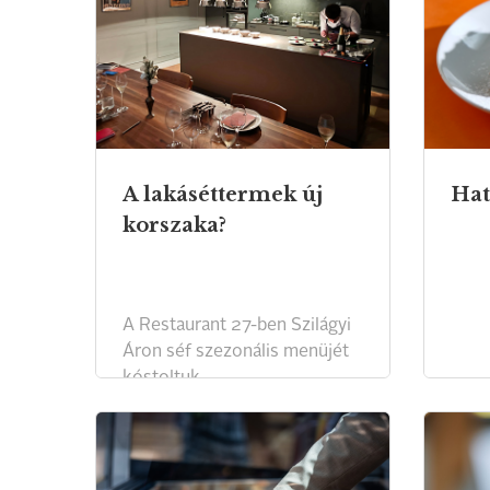
A lakáséttermek új
Hat
korszaka?
A Restaurant 27-ben Szilágyi
Áron séf szezonális menüjét
kóstoltuk.