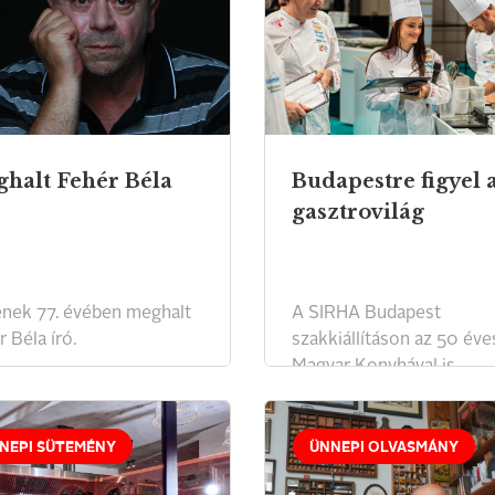
halt Fehér Béla
Budapestre figyel 
gasztrovilág
ének 77. évében meghalt
A SIRHA Budapest
 Béla író.
szakkiállításon az 50 éve
Magyar Konyhával is
találkozhatnak a vendége
NEPI SÜTEMÉNY
ÜNNEPI OLVASMÁNY