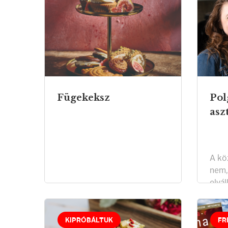
Fügekeksz
Pol
asz
A kö
nem,
elváll
KIPRÓBÁLTUK
FR