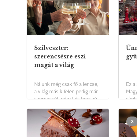
Szilveszter:
Ünn
szerencsésre eszi
gyu
magát a világ
Nálunk még csak fő a lencse,
Ez a
a világ másik felén pedig már
Magy
szerencsét, pénzt és hosszú
címla
életet kanalaznak.
X