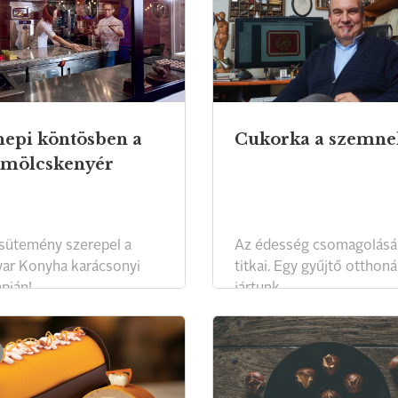
epi köntösben a
Cukorka a szemne
̈mölcskenyér
 sütemény szerepel a
Az édesség csomagolásá
ar Konyha karácsonyi
titkai. Egy gyűjtő otthon
pján!
jártunk.