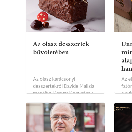
Az olasz desszertek
Ünn
bűvöletében
min
ala
han
Az olasz karácsonyi
Az e
desszertekről Davide Malizia
fatö
mesélt a Magyar Konyhának.
a cu