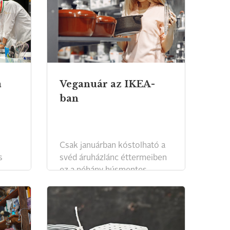
a
Veganuár az IKEA-
ban
Csak januárban kóstolható a
s
svéd áruházlánc éttermeiben
ez a néhány húsmentes
k.
különlegesség.