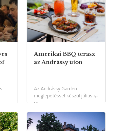
ves
Amerikai BBQ terasz
of
az Andrássy úton
és
Az Andrássy Garden
meglepetéssel készül július 5-
re.