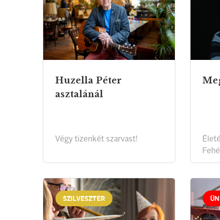
Huzella Péter
Meg
asztalánál
Végy tizenkét szarvast!
Élet
Fehér
SZILVESZTER
ÜN