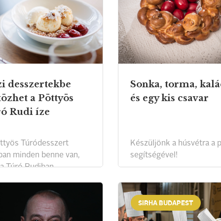
i desszertekbe
Sonka, torma, kalá
tözhet a Pöttyös
és egy kis csavar
ó Rudi íze
ttyös Túródesszert
Készüljönk a húsvétra a p
ban minden benne van,
segítségével!
 a Túró Rudiban
etünk.
SIRHA BUDAPEST