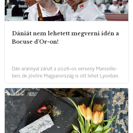
Dániát nem lehetett megverni idén a
Bocuse d'Or-on!
Dán arannyal zárult a 2026-os verseny Marseille-
ben, de jövőre Magyarország is ott lehet Lyonban.