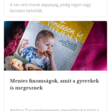
A vér nem trendi alapanyag, pedig régen nagy
becsben tartották.
Mentes finomságok, amit a gyerekek
is megesznek
Ambrus Éva mindenmentes megoldásokat kínál a