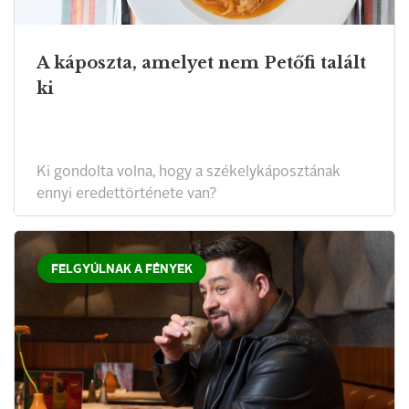
A káposzta, amelyet nem Petőfi talált
ki
Ki gondolta volna, hogy a székelykáposztának
ennyi eredettörténete van?
FELGYÚLNAK A FÉNYEK