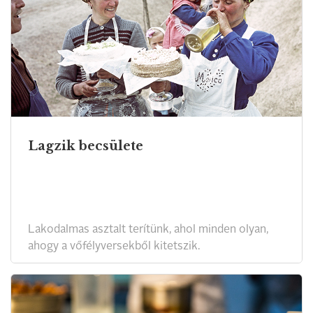
Lagzik becsülete
Lakodalmas asztalt terítünk, ahol minden olyan,
ahogy a vőfélyversekből kitetszik.