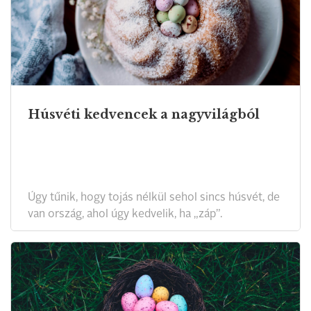
Húsvéti kedvencek a nagyvilágból
Úgy tűnik, hogy tojás nélkül sehol sincs húsvét, de
van ország, ahol úgy kedvelik, ha „záp”.