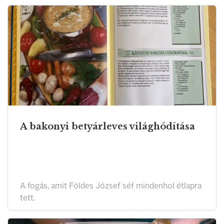
A bakonyi betyárleves világhódítása
A fogás, amit Földes József séf mindenhol étlapra
tett.