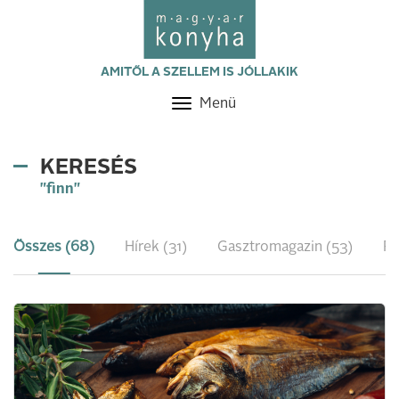
AMITŐL A SZELLEM IS JÓLLAKIK
Menü
Toggle
navigation
KERESÉS
"finn"
Összes (68)
Hírek (31)
Gasztromagazin (53)
Re