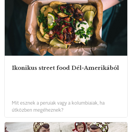
Ikonikus street food Dél-Amerikából
Mit esznek a peruiak vagy a kolumbiaiak, ha
útközben megéheznek?