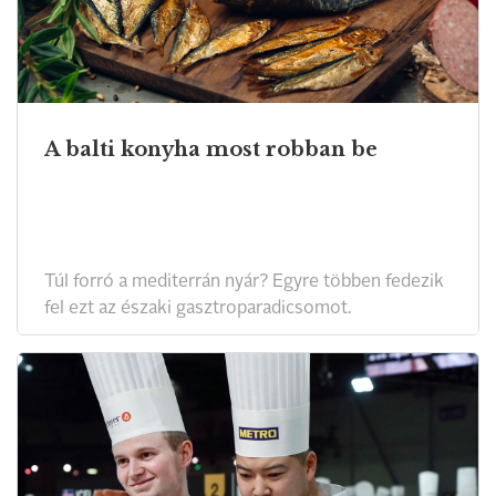
A balti konyha most robban be
Túl forró a mediterrán nyár? Egyre többen fedezik
fel ezt az északi gasztroparadicsomot.