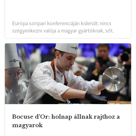
Európa söripari konferenciáján kiderült: nincs
szégyenkezni valója a magyar gyártóknak, sőt.
Bocuse d’Or: holnap állnak rajthoz a
magyarok