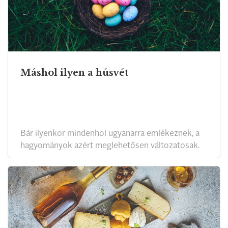
Máshol ilyen a húsvét
Bár ilyenkor mindenhol ugyanarra emlékeznek, a
hagyományok azért meglehetősen változatosak.