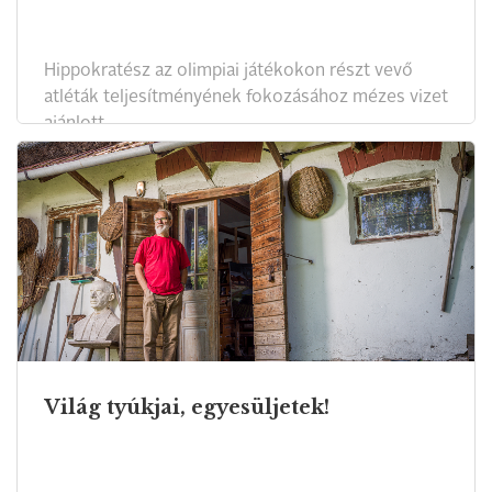
Hippokratész az olimpiai játékokon részt vevő
atléták teljesítményének fokozásához mézes vizet
ajánlott.
Világ tyúkjai, egyesüljetek!