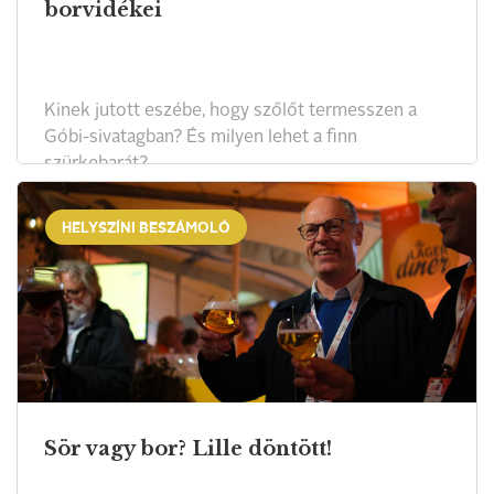
borvidékei
Kinek jutott eszébe, hogy szőlőt termesszen a
Góbi-sivatagban? És milyen lehet a finn
szürkebarát?
HELYSZÍNI BESZÁMOLÓ
Sör vagy bor? Lille döntött!