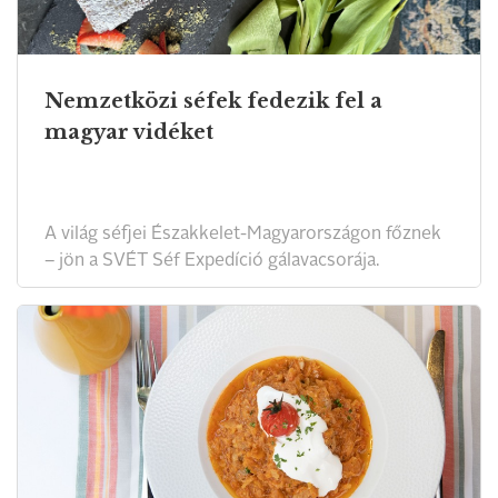
Nemzetközi séfek fedezik fel a
magyar vidéket
A világ séfjei Északkelet-Magyarországon főznek
– jön a SVÉT Séf Expedíció gálavacsorája.