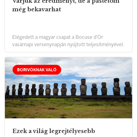
Várjuk az eredményt, de a pástétom
még bekavarhat
Elégedett a magyar csapat a Bocuse d’Or
vasárnapi versenynapján nyújtott teljesítményével.
BORIVÓKNAK VALÓ
Ezek a világ legrejtélyesebb