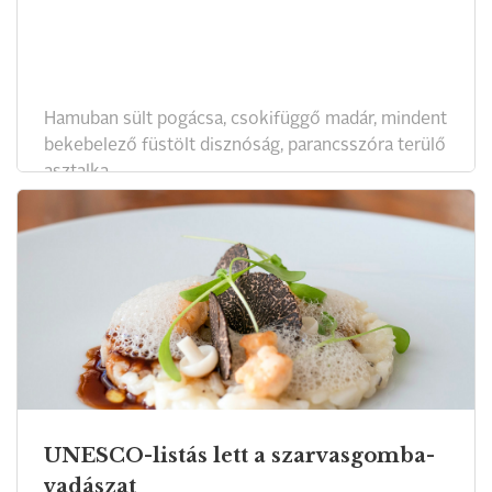
Hamuban sült pogácsa, csokifüggő madár, mindent
bekebelező füstölt disznóság, parancsszóra terülő
asztalka.
UNESCO-listás lett a szarvasgomba-
vadászat