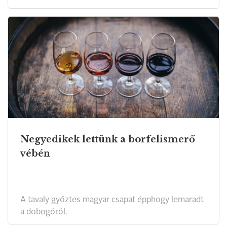
Negyedikek lettünk a borfelismerő
vébén
A tavaly győztes magyar csapat épphogy lemaradt
a dobogóról.