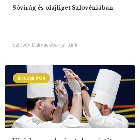
Sóvirág és olajliget Szlovéniában
Szlovén Dalmáciában jártunk.
BOCUSE D'OR