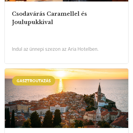
Csodavárás Caramellel és
Joulupukkival
Indul az ünnepi szezon az Aria Hotelben.
GASZTROUTAZÁS