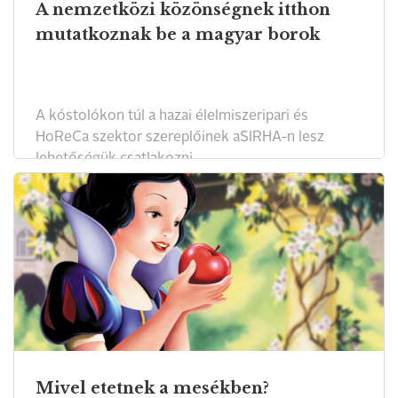
A nemzetközi közönségnek itthon
mutatkoznak be a magyar borok
A kóstolókon túl a hazai élelmiszeripari és
HoReCa szektor szereplőinek aSIRHA-n lesz
lehetőségük csatlakozni.
Mivel etetnek a mesékben?