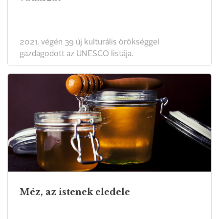
2021. végén 39 új kulturális örökséggel
gazdagodott az UNESCO listája.
Méz, az istenek eledele