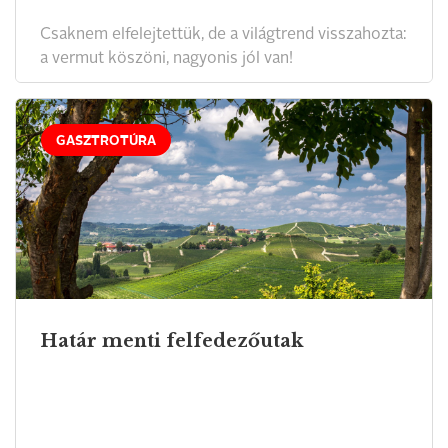
Csaknem elfelejtettük, de a világtrend visszahozta:
a vermut köszöni, nagyonis jól van!
GASZTROTÚRA
Határ menti felfedezőutak