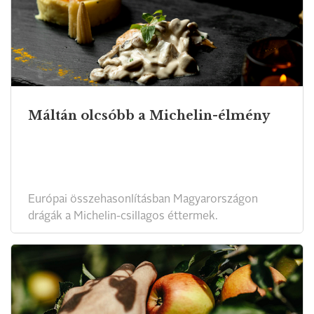
Máltán olcsóbb a Michelin-élmény
Európai összehasonlításban Magyarországon
drágák a Michelin-csillagos éttermek.