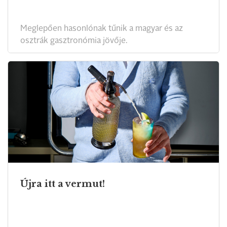
Meglepően hasonlónak tűnik a magyar és az
osztrák gasztronómia jövője.
Újra itt a vermut!