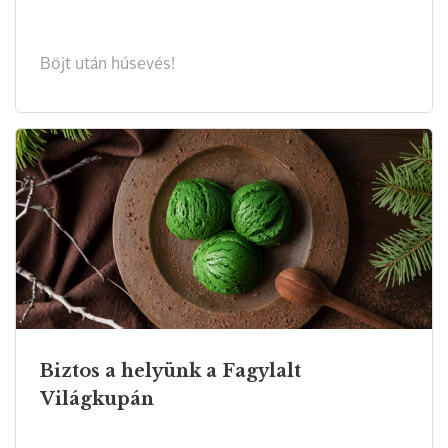
Böjt után húsevés!
Biztos a helyünk a Fagylalt
Világkupán