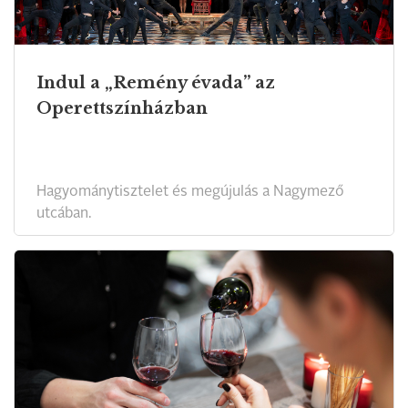
Indul a „Remény évada” az
Operettszínházban
Hagyománytisztelet és megújulás a Nagymező
utcában.