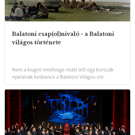
Balatoni csap(ol)nivaló - a Balatoni
világos története
Nem a kiugró minősége miatt lett egy korszak
nyarainak kedvence a Balatoni Világos sör.