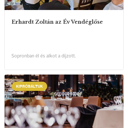
Erhardt Zoltán az Év Vendéglőse
Sopronban él és alkot a díjzott.
KIPRÓBÁLTUK