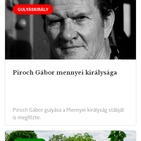
GULYÁSKIRÁLY
Piroch Gábor mennyei királysága
Piroch Gábor gulyása a Mennyei királyság stábját
is megfőzte.