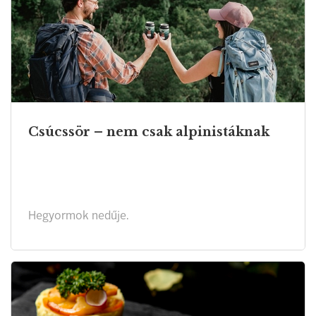
Csúcssör – nem csak alpinistáknak
Hegyormok nedűje.