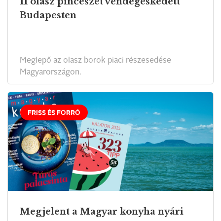
11 olasz pincészet vendégeskedett
Budapesten
Meglepő az olasz borok piaci részesedése
Magyarországon.
FRISS ÉS FORRÓ
Megjelent a Magyar konyha nyári