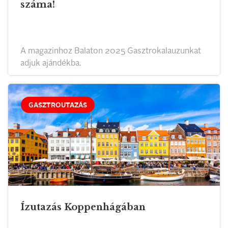
száma!
A magazinhoz Balaton 2025 Gasztrokalauzunkat
adjuk ajándékba.
GASZTROUTAZÁS
Ízutazás Koppenhágában