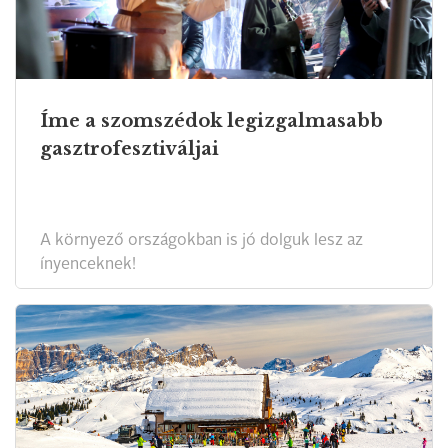
Íme a szomszédok legizgalmasabb
gasztrofesztiváljai
A környező országokban is jó dolguk lesz az
ínyenceknek!