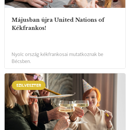
Májusban újra United Nations of
Kékfrankos!
Nyolc ország kékfrankosai mutatkoznak be
Bécsben.
SZILVESZTER