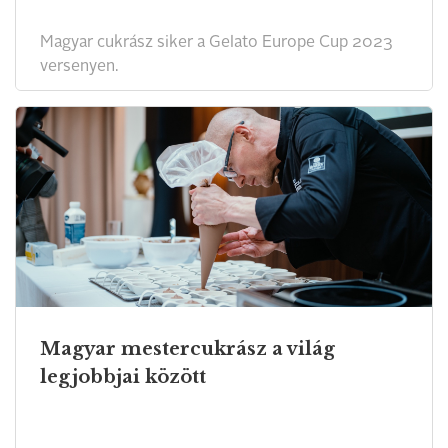
Magyar cukrász siker a Gelato Europe Cup 2023
versenyen.
Magyar mestercukrász a világ
legjobbjai között