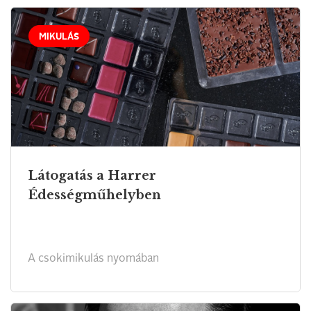
MIKULÁS
Látogatás a Harrer
Édességműhelyben
A csokimikulás nyomában