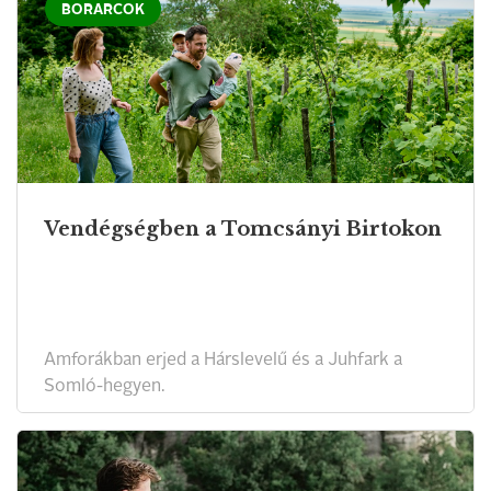
BORARCOK
Vendégségben a Tomcsányi Birtokon
Amforákban erjed a Hárslevelű és a Juhfark a
Somló-hegyen.