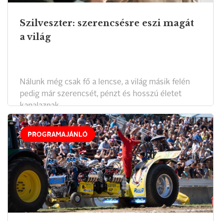
Szilveszter: szerencsésre eszi magát
a világ
Nálunk még csak fő a lencse, a világ másik felén
pedig már szerencsét, pénzt és hosszú életet
kanalaznak.
PROGRAMAJÁNLÓ