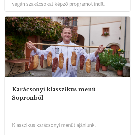
vegán szakácsokat képző programot indít.
Karácsonyi klasszikus menü
Sopronból
Klasszikus karácsonyi menüt ajánlunk.