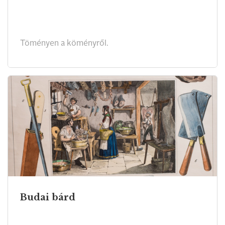
Töményen a köményről.
Budai bárd