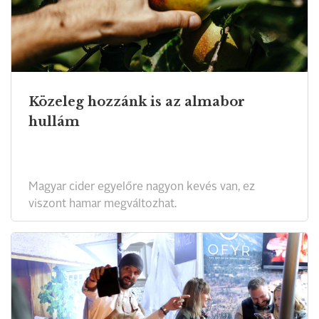
Közeleg hozzánk is az almabor
hullám
Magyar cider egyelőre nagyon kevés van, ez
viszont hamar megváltozhat.