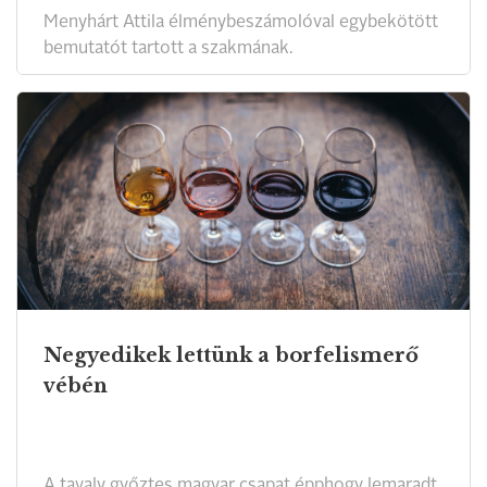
Menyhárt Attila élménybeszámolóval egybekötött
bemutatót tartott a szakmának.
Negyedikek lettünk a borfelismerő
vébén
A tavaly győztes magyar csapat épphogy lemaradt