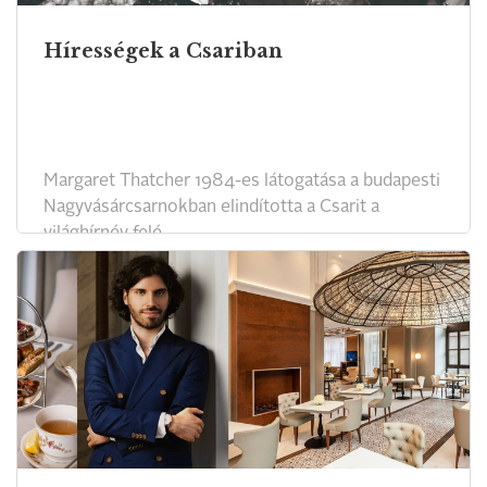
Hírességek a Csariban
Margaret Thatcher 1984-es látogatása a budapesti
Nagyvásárcsarnokban elindította a Csarit a
világhírnév felé.