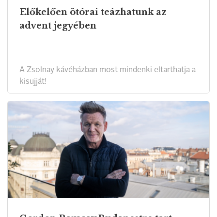
Előkelően ötórai teázhatunk az
advent jegyében
A Zsolnay kávéházban most mindenki eltarthatja a
kisujját!