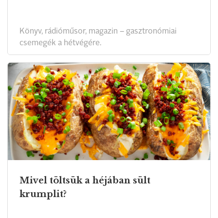
Könyv, rádióműsor, magazin – gasztronómiai
csemegék a hétvégére.
Mivel töltsük a héjában sült
krumplit?