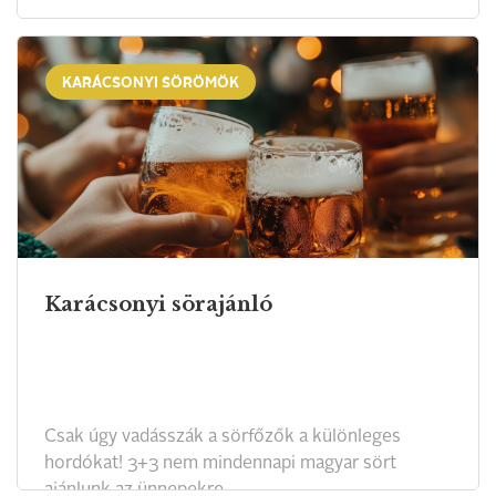
KARÁCSONYI SÖRÖMÖK
Karácsonyi sörajánló
Csak úgy vadásszák a sörfőzők a különleges
hordókat! 3+3 nem mindennapi magyar sört
ajánlunk az ünnepekre.