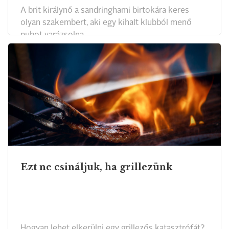
A brit királynő a sandringhami birtokára keres
olyan szakembert, aki egy kihalt klubból menő
pubot varázsolna.
Ezt ne csináljuk, ha grillezünk
Hogyan lehet elkerülni egy grillezős katasztrófát?