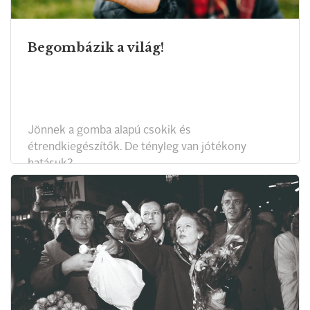
Begombázik a világ!
Jönnek a gomba alapú csokik és
étrendkiegészítők. De tényleg van jótékony
hatásuk?