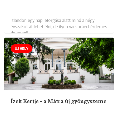
Izlandon egy nap leforgása alatt mind a négy
évszakot át lehet élni, de ilyen vacsoráért érdemes
dolgozni!
ÚJ HELY
Ízek Kertje - a Mátra új gyöngyszeme