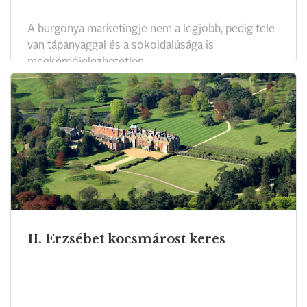
A burgonya marketingje nem a legjobb, pedig tele
van tápanyaggal és a sokoldalúsága is
megkérdőjelezhetetlen.
II. Erzsébet kocsmárost keres