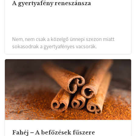
A gyertyafény reneszánsza
Nem, nem csak a közelgő ünnepi szezon miatt
sokasodnak a gyertyafényes vacsorák.
Fahéj – A befőzések fűszere