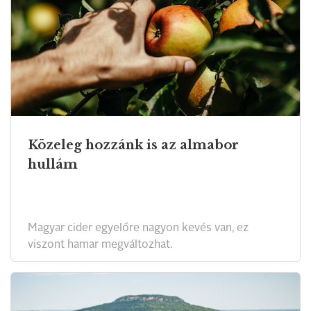
Közeleg hozzánk is az almabor
hullám
Magyar cider egyelőre nagyon kevés van, ez
viszont hamar megváltozhat.