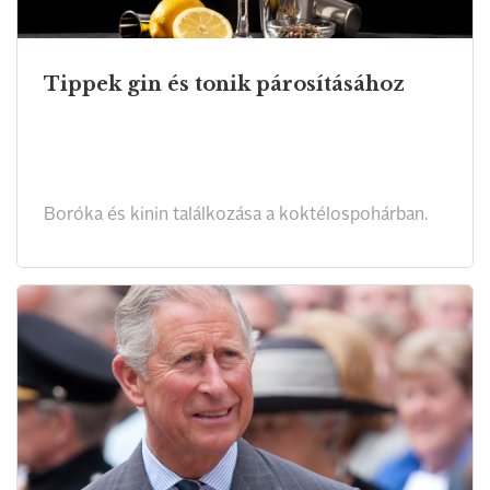
Tippek gin és tonik párosításához
Boróka és kinin találkozása a koktélospohárban.