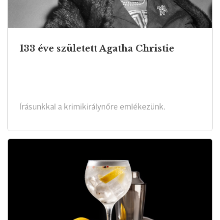
133 éve született Agatha Christie
Írásunkkal a krimikirálynőre emlékezünk.