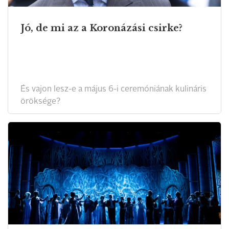
Jó, de mi az a Koronázási csirke?
És vajon lesz-e a május 6-i ceremóniának kulináris
öröksége?