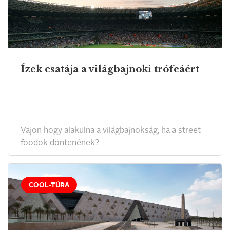
Ízek csatája a világbajnoki trófeáért
Vajon hogy alakulna a világbajnokság, ha a street
foodok döntenének?
COOL-TÚRA