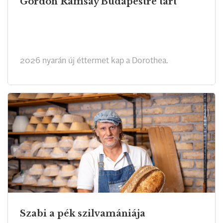
Gordon Ramsay Budapestre tart
2026 nyarán új éttermet kap a Dorothea.
Szabi a pék szilvamániája