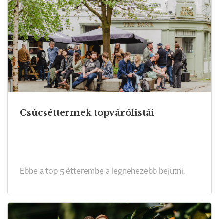
Csúcséttermek topvárólistái
Ebbe a top 5 étterembe a legnehezebb bejutni.