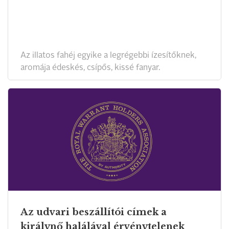
Az illatos fahéj egyike a legrégebbi ízesítőknek,
aromája édeskés, csípős, kissé fanyar.
Az udvari beszállítói címek a
királynő halálával érvénytelenek