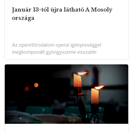
Január 13-tól újra látható A Mosoly
országa
Az operettirodalom operai igényességgel
megkomponált gyöngyszeme visszatér.