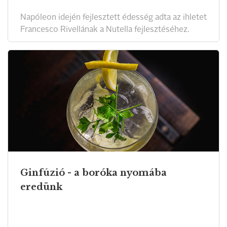
Napóleon idején fejlesztett édesség adta az ihletet
Francesco Rivellának a Nutella fejlesztéséhez.
Ginfúzió - a boróka nyomába
eredünk