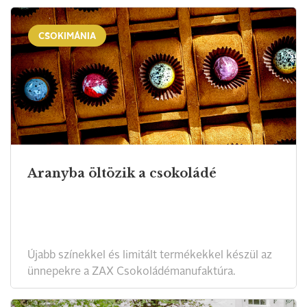
CSOKIMÁNIA
Aranyba öltözik a csokoládé
Újabb színekkel és limitált termékekkel készül az
ünnepekre a ZAX Csokoládémanufaktúra.