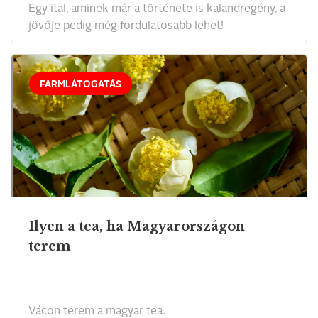
Egy ital, aminek már a története is kalandregény, a
jövője pedig még fordulatosabb lehet!
FARMLÁTOGATÁS
Ilyen a tea, ha Magyarországon
terem
Vácon terem a magyar tea.