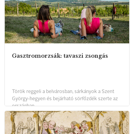
Gasztromorzsák: tavaszi zsongás
Török reggeli a belvárosban, sárkányok a Szent
György-hegyen és bejárható sörfőzdék szerte az
országban.