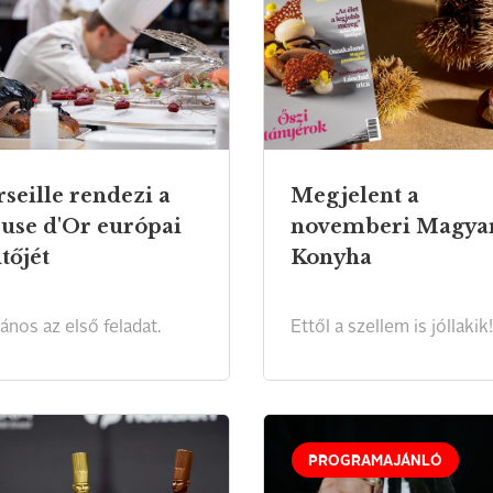
seille rendezi a
Megjelent a
use d'Or európai
novemberi Magya
tőjét
Konyha
ános az első feladat.
Ettől a szellem is jóllakik!
PROGRAMAJÁNLÓ