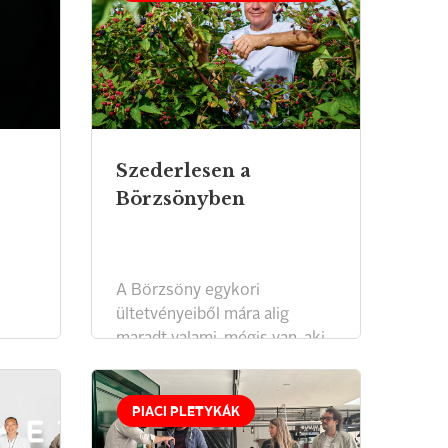
Szederlesen a
Börzsönyben
A Börzsöny egykori
ültetvényeiből mára alig
maradt valami, mégis van, aki
még hisz a málnában.
PIACI PLETYKÁK