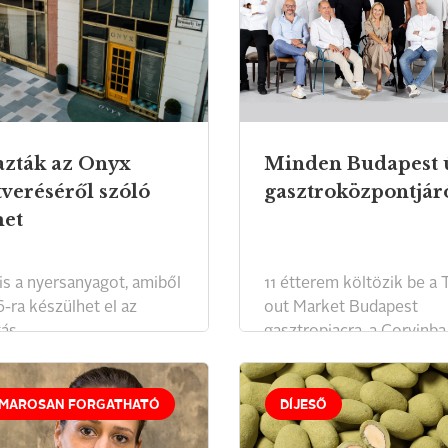
azták az Onyx
Minden Budapest 
tveréséről szóló
gasztroközpontjár
met
is a nyersanyagot, amiből
11 étterem költözik be a
-ra készülhet el az
out Market Budapest
ás.
gasztropiacra, a Corvinba
MAROSAN FORGATHATÓ
DÍJESŐ