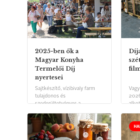
2025-ben ők a
Díj
Magyar Konyha
szé
Termelői Díj
fil
nyertesei
Sajtkészítő, vízibivaly farm
Vagy
tulajdonos és
2026
szederültetvényes a
alkot
díjazottak között.
HA