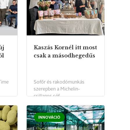
új
Kaszás Kornél itt most
ól
csak a másodhegedűs
 Time
Sofőr és rakodómunkás
szerepben a Michelin-
.
csillagos séf.
INNOVÁCIÓ