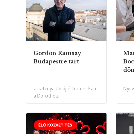
Gordon Ramsay
Mar
Budapestre tart
Boc
dön
2026 nyarán új éttermet kap
Nyilv
a Dorothea.
ÉLŐ KÖZVETÍTÉS