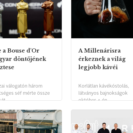
 a Bouse d'Or
A Millenárisra
yar döntőjének
érkeznek a világ
ztese
legjobb kávéi
zai válogatón három
Korlátlan kávékóstolás,
tséges séf mérte össze
látványos bajnokságok
át.
október 4-én.