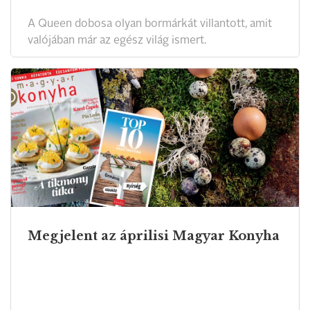
A Queen dobosa olyan bormárkát villantott, amit
valójában már az egész világ ismert.
Megjelent az áprilisi Magyar Konyha