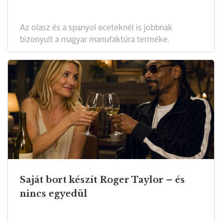
Az olasz és a spanyol eceteknél is jobbnak
bizonyult a magyar manufaktúra terméke.
Saját bort készít Roger Taylor – és
nincs egyedül