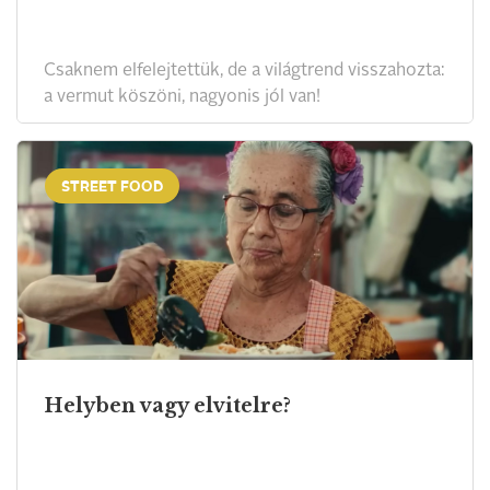
Csaknem elfelejtettük, de a világtrend visszahozta:
a vermut köszöni, nagyonis jól van!
STREET FOOD
Helyben vagy elvitelre?