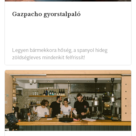
Gazpacho gyorstalpaló
Legyen bármekkora hőség, a spanyol hideg
zöldségleves mindenkit felfrissít!