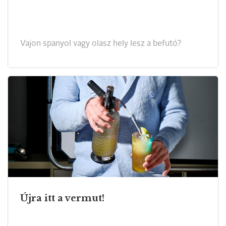
Vajon spanyol vagy olasz hely lesz a befutó?
Újra itt a vermut!