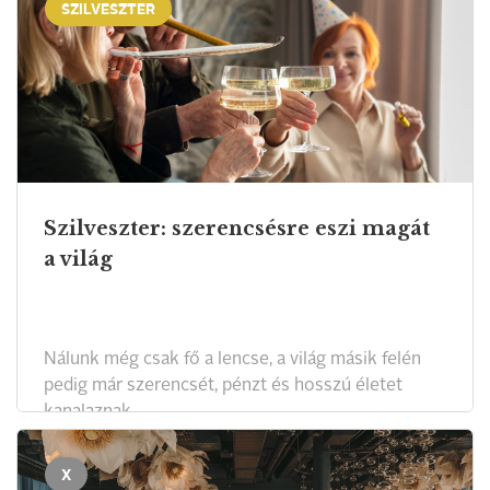
SZILVESZTER
Szilveszter: szerencsésre eszi magát
a világ
Nálunk még csak fő a lencse, a világ másik felén
pedig már szerencsét, pénzt és hosszú életet
kanalaznak.
X