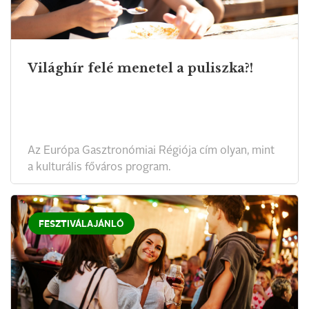
Világhír felé menetel a puliszka?!
Az Európa Gasztronómiai Régiója cím olyan, mint
a kulturális főváros program.
FESZTIVÁLAJÁNLÓ