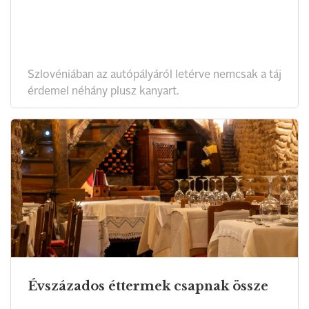
Szlovéniában az autópályáról letérve nemcsak a táj
érdemel néhány plusz kanyart.
Évszázados éttermek csapnak össze