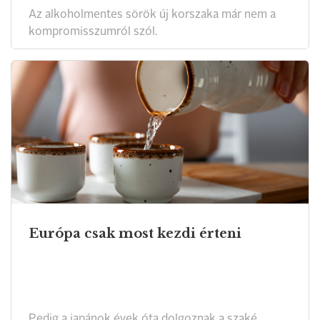
Az alkoholmentes sörök új korszaka már nem a
kompromisszumról szól.
Európa csak most kezdi érteni
Pedig a japánok évek óta dolgoznak a szaké