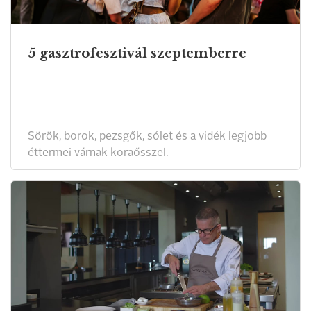
5 gasztrofesztivál szeptemberre
Sörök, borok, pezsgők, sólet és a vidék legjobb
éttermei várnak koraősszel.