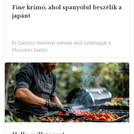
Fine krimó, ahol spanyolul beszélik a
japánt
El Classico menüvel ünnepli első szülinapját a
Monokini kantin.