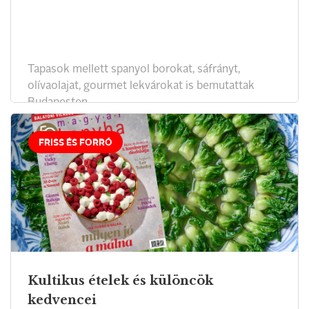
Tapasok mellett spanyol borokat, sáfrányt,
olívaolajat, gourmet lekvárokat is bemutattak
Budapesten.
FRISS ÉS FORRÓ
Kultikus ételek és különcök
kedvencei