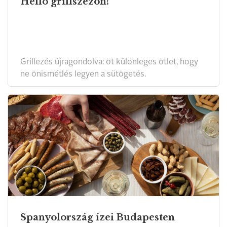
Hello grillszezon!
Grillezés újragondolva: öt különleges ötlet, hogy
ne önismétlés legyen a sütögetés.
Spanyolország ízei Budapesten