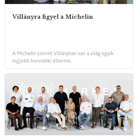
Villányra figyel a Michelin
A Michelin szerint Villányban van a világ egyik
legjobb borvidéki étterme.