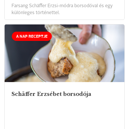
Farsang Schäffer Erzsi-módra borsodóval és egy
különleges történettel.
A NAP RECEPTJE
Schäffer Erzsébet borsodója