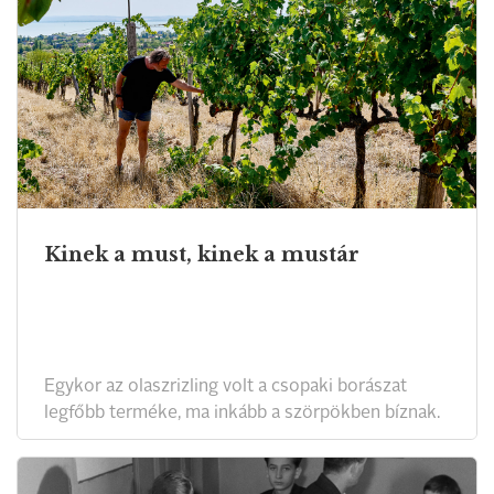
Kinek a must, kinek a mustár
Egykor az olaszrizling volt a csopaki borászat
legfőbb terméke, ma inkább a szörpökben bíznak.