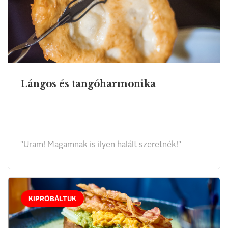
Lángos és tangóharmonika
"Uram! Magamnak is ilyen halált szeretnék!"
KIPRÓBÁLTUK