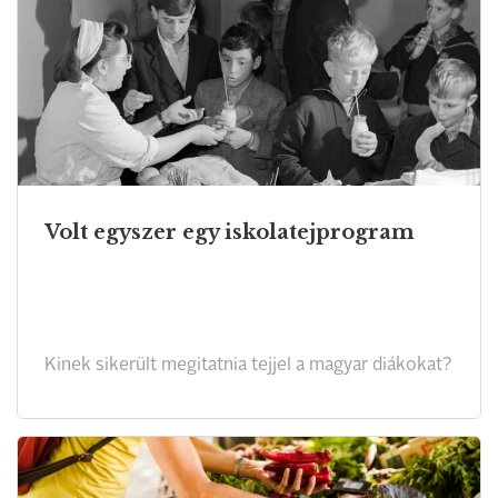
Volt egyszer egy iskolatejprogram
Kinek sikerült megitatnia tejjel a magyar diákokat?