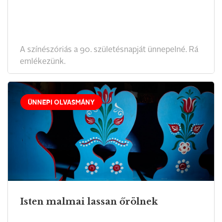
A színészóriás a 90. születésnapját ünnepelné. Rá
emlékezünk.
ÜNNEPI OLVASMÁNY
Isten malmai lassan őrölnek