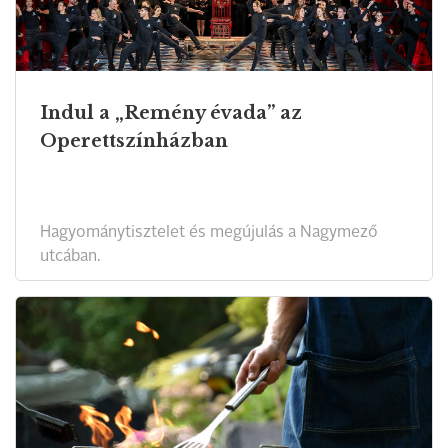
Indul a „Remény évada” az
Operettszínházban
Hagyománytisztelet és megújulás a Nagymező
utcában.