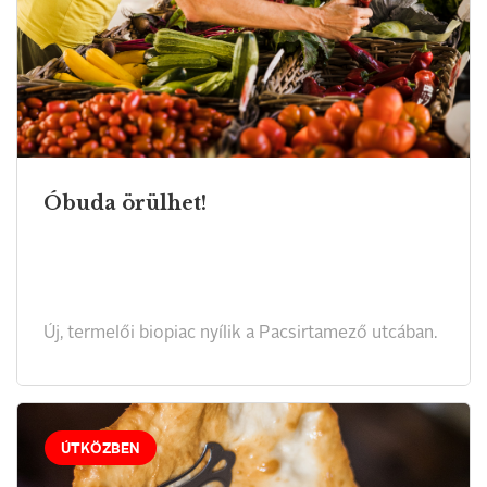
Óbuda örülhet!
Új, termelői biopiac nyílik a Pacsirtamező utcában.
ÚTKÖZBEN