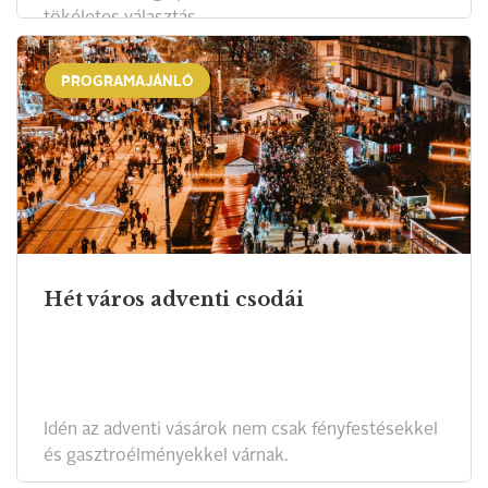
tökéletes választás.
PROGRAMAJÁNLÓ
Hét város adventi csodái
Idén az adventi vásárok nem csak fényfestésekkel
és gasztroélményekkel várnak.