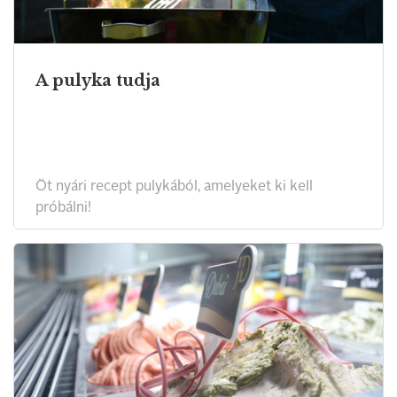
A pulyka tudja
Öt nyári recept pulykából, amelyeket ki kell
próbálni!