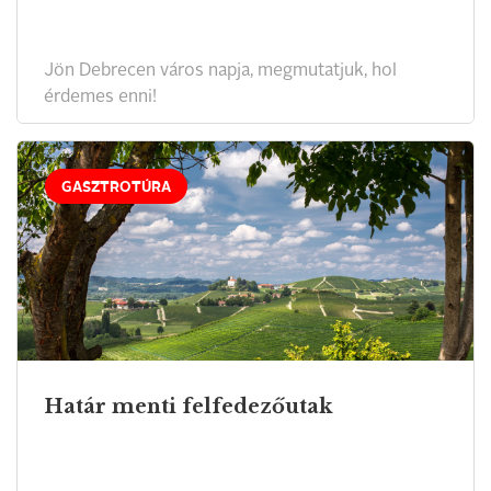
Jön Debrecen város napja, megmutatjuk, hol
érdemes enni!
GASZTROTÚRA
Határ menti felfedezőutak