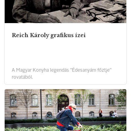
Reich Károly grafikus ízei
A Magyar Konyha legendás "Édesanyám főztje"
rovatából.