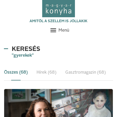
AMITŐL A SZELLEM IS JÓLLAKIK
Menü
Toggle
navigation
KERESÉS
"gyerekek"
Összes (68)
Hírek (68)
Gasztromagazin (68)
R