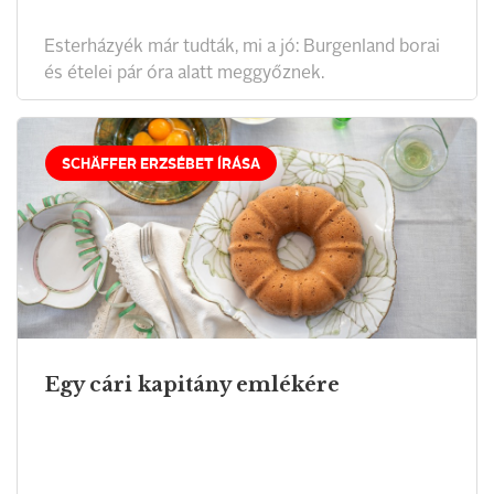
Esterházyék már tudták, mi a jó: Burgenland borai
és ételei pár óra alatt meggyőznek.
SCHÄFFER ERZSÉBET ÍRÁSA
Egy cári kapitány emlékére