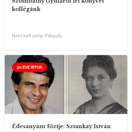
Szombathy Gyuláról írt könyvet
kollégánk
Nem kell annyi Pábijubi.
30 ÉVE ÍRTUK
Édesanyám főztje: Sztankay István