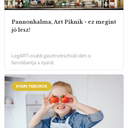
Pannonhalma, Art Piknik - ez megint
jó lesz!
LegART-osabb gasztrofesztivál idén is
berobbantja a nyarat.
NYÁRI TÁBOROK