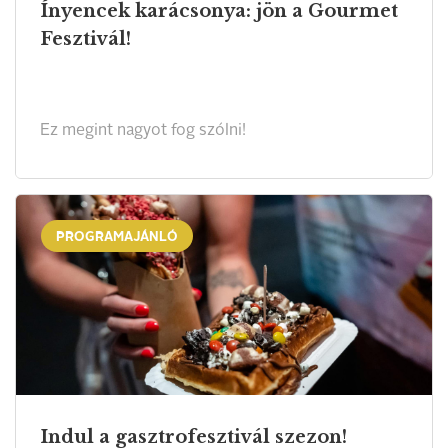
Ínyencek karácsonya: jön a Gourmet
Fesztivál!
Ez megint nagyot fog szólni!
PROGRAMAJÁNLÓ
Indul a gasztrofesztivál szezon!