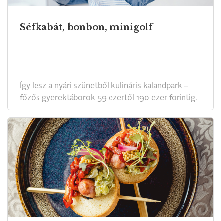
Séfkabát, bonbon, minigolf
Így lesz a nyári szünetből kulináris kalandpark –
főzős gyerektáborok 59 ezertől 190 ezer forintig.