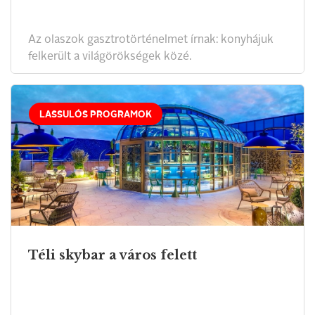
Az olaszok gasztrotörténelmet írnak: konyhájuk
felkerült a világörökségek közé.
LASSULÓS PROGRAMOK
Téli skybar a város felett