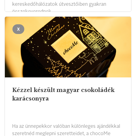
kereskedőhálózatok útvesztőiben gyakran
összekeverednek.
X
Kézzel készült magyar csokoládék
karácsonyra
Ha az ünnepekkor valóban különleges ajándékkal
szeretnéd meglepni szeretteidet, a chocoMe