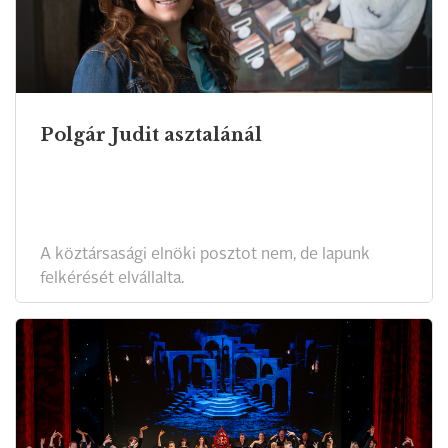
Polgár Judit asztalánál
A köztársasági elnöki posztot nem, de lapunk
felkérését elvállalta.