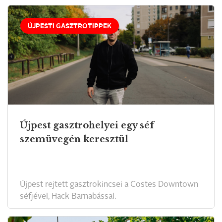
ÚJPESTI GASZTROTIPPEK
Újpest gasztrohelyei egy séf
szemüvegén keresztül
Újpest rejtett gasztrokincsei a Costes Downtown
séfjével, Hack Barnabással.