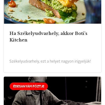
Ha Székelyudvarhely, akkor Boti's
Kitchen
Székelyudvarhely, ezt a helyet nagyon irigyeljük!
ÉDESANYÁM FŐZTJE