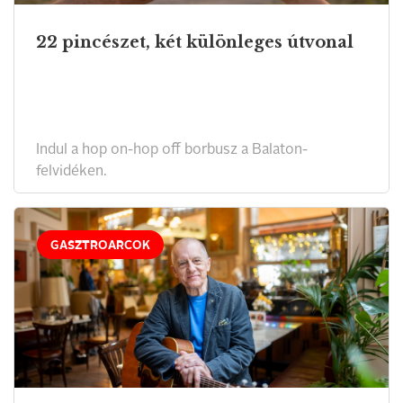
22 pincészet, két különleges útvonal
Indul a hop on-hop off borbusz a Balaton-
felvidéken.
GASZTROARCOK