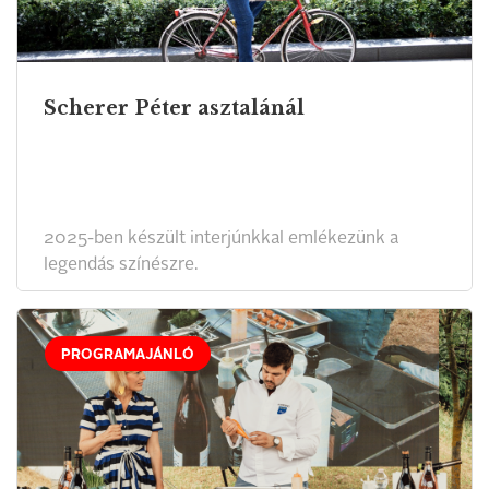
Scherer Péter asztalánál
2025-ben készült interjúnkkal emlékezünk a
legendás színészre.
PROGRAMAJÁNLÓ