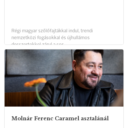
Régi magyar szőlőfajtákkal indul, trendi
nemzetközi fogásokkal és újhullámos
desszertekkel zárul a sor.
Molnár Ferenc Caramel asztalánál