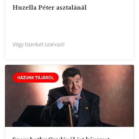
Huzella Péter asztalánál
Végy tizenkét szarvast!
HÁZUNK TÁJÁRÓL